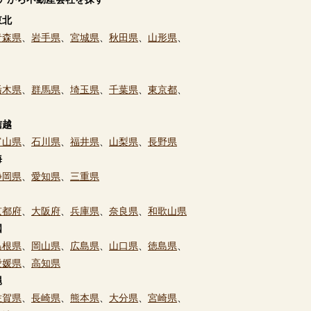
東北
青森県
、
岩手県
、
宮城県
、
秋田県
、
山形県
、
栃木県
、
群馬県
、
埼玉県
、
千葉県
、
東京都
、
信越
富山県
、
石川県
、
福井県
、
山梨県
、
長野県
海
静岡県
、
愛知県
、
三重県
京都府
、
大阪府
、
兵庫県
、
奈良県
、
和歌山県
国
島根県
、
岡山県
、
広島県
、
山口県
、
徳島県
、
愛媛県
、
高知県
縄
佐賀県
、
長崎県
、
熊本県
、
大分県
、
宮崎県
、