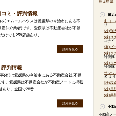
鹿児島県
口コミ・評判情報
最近
 (株)エムエムハウスは愛媛県の今治市にある不
山口・
り
動産仲介業者)です。愛媛県は不動産会社が不動
(株)
だけでも259店舗あり、
(株)
ユナイ
(有)
詳細を見る
(株)
討伐隊
(株)
討伐隊
・評判情報
サンウ
商事(有)は愛媛県の今治市にある不動産会社(不動
名
より
です。愛媛県は不動産会社が不動産ノートに掲載
(株)
舗あり、全国で28番
(株)
(株)
詳細を見る
不動
不動産ノ