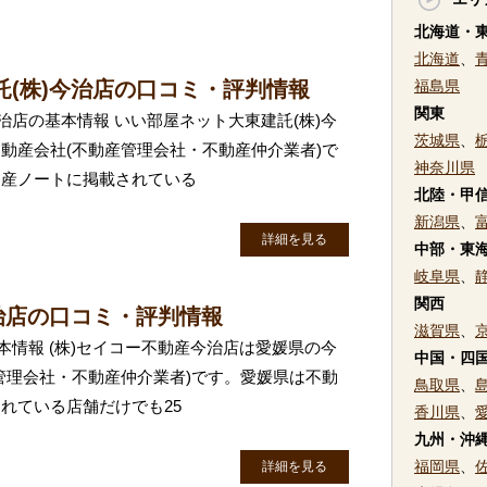
北海道・
北海道
、
(株)今治店の口コミ・評判情報
福島県
関東
治店の基本情報 いい部屋ネット大東建託(株)今
茨城県
、
動産会社(不動産管理会社・不動産仲介業者)で
神奈川県
動産ノートに掲載されている
北陸・甲
新潟県
、
詳細を見る
中部・東
岐阜県
、
関西
治店の口コミ・評判情報
滋賀県
、
本情報 (株)セイコー不動産今治店は愛媛県の今
中国・四
管理会社・不動産仲介業者)です。愛媛県は不動
鳥取県
、
れている店舗だけでも25
香川県
、
九州・沖
福岡県
、
詳細を見る