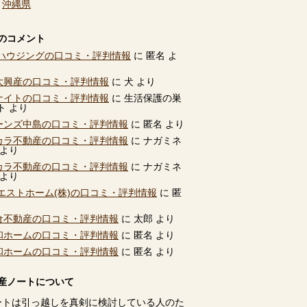
、
沖縄県
のコメント
ハウジングの口コミ・評判情報
に
匿名
よ
別大興産の口コミ・評判情報
に
犬
より
ユナイトの口コミ・評判情報
に
生活保護の巣
ト
より
ビーンズ中島の口コミ・評判情報
に
匿名
より
タカラ不動産の口コミ・評判情報
に
ナガミネ
より
タカラ不動産の口コミ・評判情報
に
ナガミネ
より
エストホーム(株)の口コミ・評判情報
に
匿
高倉不動産の口コミ・評判情報
に
太郎
より
共和ホームの口コミ・評判情報
に
匿名
より
共和ホームの口コミ・評判情報
に
匿名
より
産ノートについて
ートは引っ越しを真剣に検討している人のた