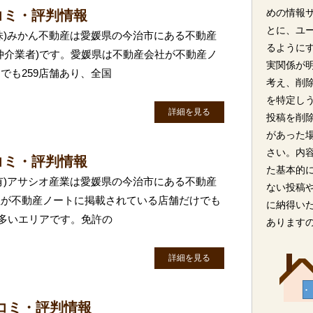
めの情報
コミ・評判情報
とに、ユ
(株)みかん不動産は愛媛県の今治市にある不動産
るように
仲介業者)です。愛媛県は不動産会社が不動産ノ
実関係が
でも259店舗あり、全国
考え、削
を特定し
詳細を見る
投稿を削
があった
さい。内
コミ・評判情報
た基本的
(有)アサシオ産業は愛媛県の今治市にある不動産
ない投稿
社が不動産ノートに掲載されている店舗だけでも
に納得い
に多いエリアです。免許の
あります
詳細を見る
コミ・評判情報