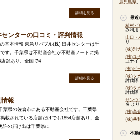
鹿児島県
詳細を見る
最近
積村ビ
み利用
井センターの口コミ・評判情報
山口・
り
ーの基本情報 東急リバブル(株) 臼井センターは千
(株)
社です。千葉県は不動産会社が不動産ノートに掲
(株)
4店舗あり、全国で4
ユナイ
(有)
(株)
詳細を見る
討伐隊
(株)
討伐隊
判情報
サンウ
名
より
和は千葉県の佐倉市にある不動産会社です。千葉県
(株)
掲載されている店舗だけでも1854店舗あり、全
(株)
免許の届け出は千葉県に
不動