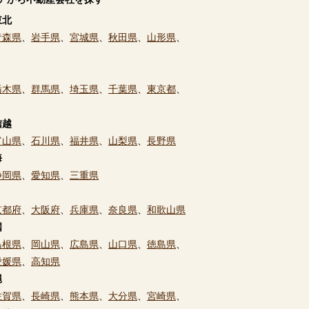
東北
青森県
、
岩手県
、
宮城県
、
秋田県
、
山形県
、
栃木県
、
群馬県
、
埼玉県
、
千葉県
、
東京都
、
信越
富山県
、
石川県
、
福井県
、
山梨県
、
長野県
海
静岡県
、
愛知県
、
三重県
京都府
、
大阪府
、
兵庫県
、
奈良県
、
和歌山県
国
島根県
、
岡山県
、
広島県
、
山口県
、
徳島県
、
愛媛県
、
高知県
縄
佐賀県
、
長崎県
、
熊本県
、
大分県
、
宮崎県
、