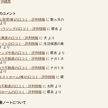
、
沖縄県
のコメント
ル管理(株)の口コミ・評判情報
に
数ヵ月の
より
ハウジングの口コミ・評判情報
に
匿名
よ
別大興産の口コミ・評判情報
に
犬
より
ユナイトの口コミ・評判情報
に
生活保護の巣
ト
より
ビーンズ中島の口コミ・評判情報
に
匿名
より
タカラ不動産の口コミ・評判情報
に
ナガミネ
より
タカラ不動産の口コミ・評判情報
に
ナガミネ
より
エストホーム(株)の口コミ・評判情報
に
匿
高倉不動産の口コミ・評判情報
に
太郎
より
共和ホームの口コミ・評判情報
に
匿名
より
産ノートについて