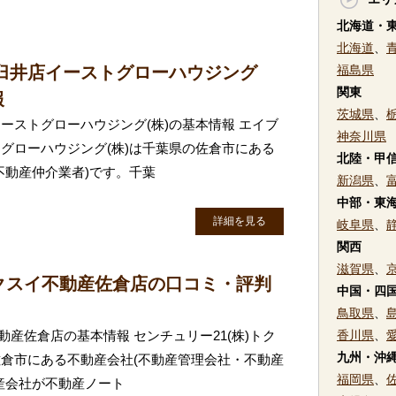
北海道・
北海道
、
臼井店イーストグローハウジング
福島県
関東
報
茨城県
、
ーストグローハウジング(株)の基本情報 エイブ
神奈川県
グローハウジング(株)は千葉県の佐倉市にある
北陸・甲
不動産仲介業者)です。千葉
新潟県
、
中部・東
詳細を見る
岐阜県
、
関西
滋賀県
、
トクスイ不動産佐倉店の口コミ・評判
中国・四
鳥取県
、
動産佐倉店の基本情報 センチュリー21(株)トク
香川県
、
九州・沖
倉市にある不動産会社(不動産管理会社・不動産
福岡県
、
産会社が不動産ノート