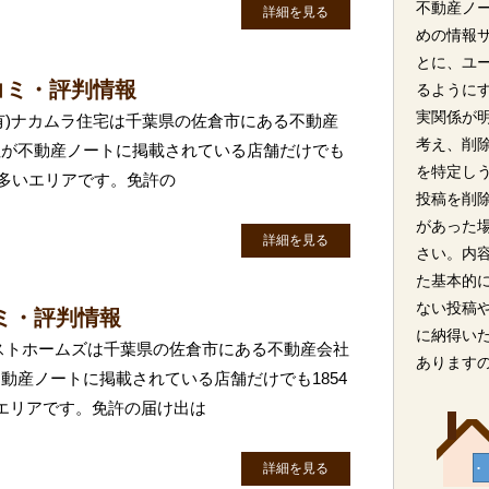
不動産ノ
詳細を見る
めの情報
とに、ユ
コミ・評判情報
るように
実関係が
(有)ナカムラ住宅は千葉県の佐倉市にある不動産
考え、削
社が不動産ノートに掲載されている店舗だけでも
を特定し
に多いエリアです。免許の
投稿を削
があった
詳細を見る
さい。内
た基本的
ない投稿
ミ・評判情報
に納得い
ストホームズは千葉県の佐倉市にある不動産会社
あります
動産ノートに掲載されている店舗だけでも1854
エリアです。免許の届け出は
詳細を見る