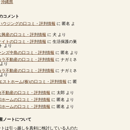
、
沖縄県
のコメント
ハウジングの口コミ・評判情報
に
匿名
よ
別大興産の口コミ・評判情報
に
犬
より
ユナイトの口コミ・評判情報
に
生活保護の巣
ト
より
ビーンズ中島の口コミ・評判情報
に
匿名
より
タカラ不動産の口コミ・評判情報
に
ナガミネ
より
タカラ不動産の口コミ・評判情報
に
ナガミネ
より
エストホーム(株)の口コミ・評判情報
に
匿
高倉不動産の口コミ・評判情報
に
太郎
より
共和ホームの口コミ・評判情報
に
匿名
より
共和ホームの口コミ・評判情報
に
匿名
より
産ノートについて
ートは引っ越しを真剣に検討している人のた