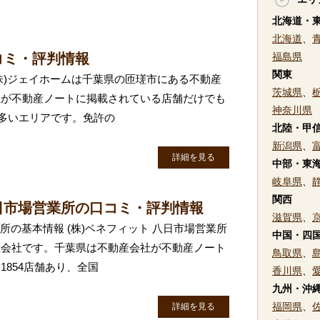
北海道・
北海道
、
コミ・評判情報
福島県
関東
(株)ジェイホームは千葉県の匝瑳市にある不動産
茨城県
、
社が不動産ノートに掲載されている店舗だけでも
神奈川県
に多いエリアです。免許の
北陸・甲
新潟県
、
詳細を見る
中部・東
岐阜県
、
関西
日市場営業所の口コミ・評判情報
滋賀県
、
業所の基本情報 (株)ベネフィット 八日市場営業所
中国・四
産会社です。千葉県は不動産会社が不動産ノート
鳥取県
、
854店舗あり、全国
香川県
、
九州・沖
福岡県
、
詳細を見る