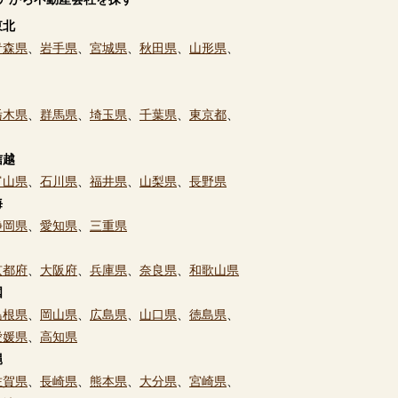
東北
青森県
、
岩手県
、
宮城県
、
秋田県
、
山形県
、
栃木県
、
群馬県
、
埼玉県
、
千葉県
、
東京都
、
信越
富山県
、
石川県
、
福井県
、
山梨県
、
長野県
海
静岡県
、
愛知県
、
三重県
京都府
、
大阪府
、
兵庫県
、
奈良県
、
和歌山県
国
島根県
、
岡山県
、
広島県
、
山口県
、
徳島県
、
愛媛県
、
高知県
縄
佐賀県
、
長崎県
、
熊本県
、
大分県
、
宮崎県
、