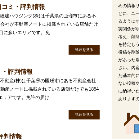
めの情報
口コミ・評判情報
とに、ユ
 総建ハウジング(株)は千葉県の匝瑳市にある不
るように
産会社が不動産ノートに掲載されている店舗だけ
実関係が
番目に多いエリアです。免
考え、削
を特定し
詳細を見る
投稿を削
があった
さい。内
ミ・評判情報
た基本的
成不動産(株)は千葉県の匝瑳市にある不動産会社
ない投稿
動産ノートに掲載されている店舗だけでも1854
に納得い
エリアです。免許の届け
あります
詳細を見る
評判情報