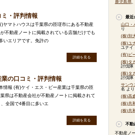
鹿児島県
コミ・評判情報
最近
(有)ヤマトハウスは千葉県の匝瑳市にある不動産
山口・
り
社が不動産ノートに掲載されている店舗だけでも
(株)
に多いエリアです。免許の
(株)
ユナイ
(有)
詳細を見る
(株)
討伐隊
(株)
討伐隊
産業の口コミ・評判情報
サンウ
本情報 (有)ケイ・エス・ビー産業は千葉県の匝
名
より
千葉県は不動産会社が不動産ノートに掲載されて
(株)
り、全国で4番目に多いエ
(株)
(株)
詳細を見る
不動
不動産ノ