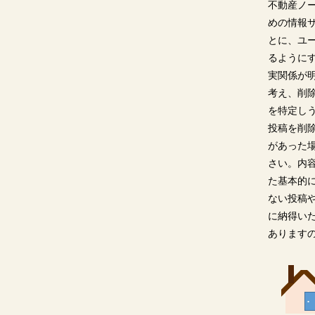
不動産ノ
めの情報
とに、ユ
るように
実関係が
考え、削
を特定し
投稿を削
があった
さい。内
た基本的
ない投稿
に納得い
あります