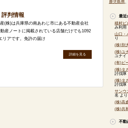
鹿児島県
・評判情報
最近
興産(株)は兵庫県の南あわじ市にある不動産会社
積村ビ
み利用
動産ノートに掲載されている店舗だけでも1092
山口・
り
エリアです。免許の届け
(株)
(株)
詳細を見る
ユナイ
(有)
(株)
討伐隊
(株)
討伐隊
サンウ
名
より
(株)
(株)
不動