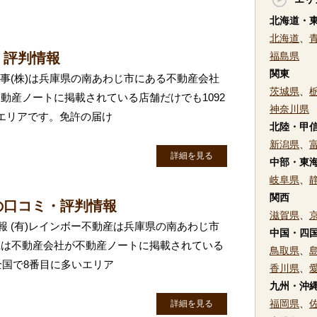
北海道・
北海道
、
・評判情報
福島県
関東
商事(株)は兵庫県の南あわじ市にある不動産会社
茨城県
、
動産ノートに掲載されている店舗だけでも1092
神奈川県
エリアです。免許の届け
北陸・甲
新潟県
、
詳細を見る
中部・東
岐阜県
、
関西
の口コミ・評判情報
滋賀県
、
報 (有)レインボー不動産は兵庫県の南あわじ市
中国・四
県は不動産会社が不動産ノートに掲載されている
鳥取県
、
全国で8番目に多いエリア
香川県
、
九州・沖
福岡県
、
詳細を見る