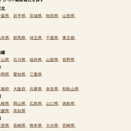
東北
青森県
、
岩手県
、
宮城県
、
秋田県
、
山形県
、
栃木県
、
群馬県
、
埼玉県
、
千葉県
、
東京都
、
信越
富山県
、
石川県
、
福井県
、
山梨県
、
長野県
海
静岡県
、
愛知県
、
三重県
京都府
、
大阪府
、
兵庫県
、
奈良県
、
和歌山県
国
島根県
、
岡山県
、
広島県
、
山口県
、
徳島県
、
愛媛県
、
高知県
縄
佐賀県
、
長崎県
、
熊本県
、
大分県
、
宮崎県
、