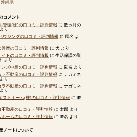
、
沖縄県
のコメント
ル管理(株)の口コミ・評判情報
に
数ヵ月の
より
ハウジングの口コミ・評判情報
に
匿名
よ
別大興産の口コミ・評判情報
に
犬
より
ユナイトの口コミ・評判情報
に
生活保護の巣
ト
より
ビーンズ中島の口コミ・評判情報
に
匿名
より
タカラ不動産の口コミ・評判情報
に
ナガミネ
より
タカラ不動産の口コミ・評判情報
に
ナガミネ
より
エストホーム(株)の口コミ・評判情報
に
匿
高倉不動産の口コミ・評判情報
に
太郎
より
共和ホームの口コミ・評判情報
に
匿名
より
産ノートについて