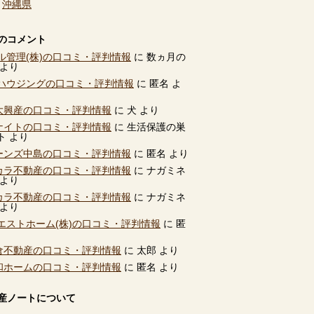
、
沖縄県
のコメント
ル管理(株)の口コミ・評判情報
に
数ヵ月の
より
ハウジングの口コミ・評判情報
に
匿名
よ
別大興産の口コミ・評判情報
に
犬
より
ユナイトの口コミ・評判情報
に
生活保護の巣
ト
より
ビーンズ中島の口コミ・評判情報
に
匿名
より
タカラ不動産の口コミ・評判情報
に
ナガミネ
より
タカラ不動産の口コミ・評判情報
に
ナガミネ
より
エストホーム(株)の口コミ・評判情報
に
匿
高倉不動産の口コミ・評判情報
に
太郎
より
共和ホームの口コミ・評判情報
に
匿名
より
産ノートについて