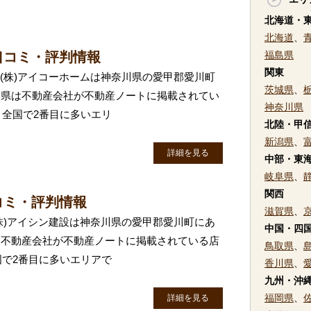
北海道・
北海道
、
口コミ・評判情報
福島県
関東
 (株)アイコーホームは神奈川県の愛甲郡愛川町
茨城県
、
川県は不動産会社が不動産ノートに掲載されてい
神奈川県
、全国で2番目に多いエリ
北陸・甲
新潟県
、
詳細を見る
中部・東
岐阜県
、
関西
コミ・評判情報
滋賀県
、
(株)アイシン建設は神奈川県の愛甲郡愛川町にあ
中国・四
は不動産会社が不動産ノートに掲載されている店
鳥取県
、
国で2番目に多いエリアで
香川県
、
九州・沖
福岡県
、
詳細を見る