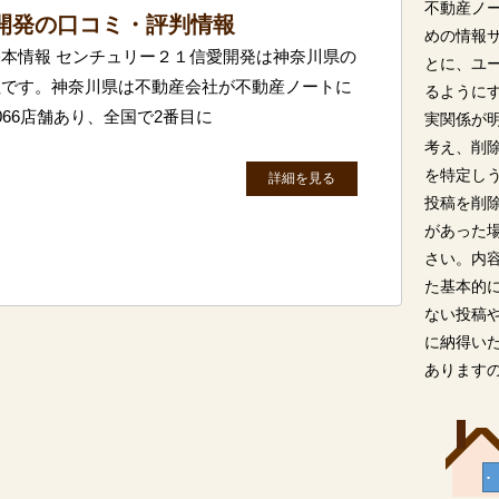
不動産ノ
開発の口コミ・評判情報
めの情報
本情報 センチュリー２１信愛開発は神奈川県の
とに、ユ
社です。神奈川県は不動産会社が不動産ノートに
るように
66店舗あり、全国で2番目に
実関係が
考え、削
を特定し
詳細を見る
投稿を削
があった
さい。内
た基本的
ない投稿
に納得い
あります