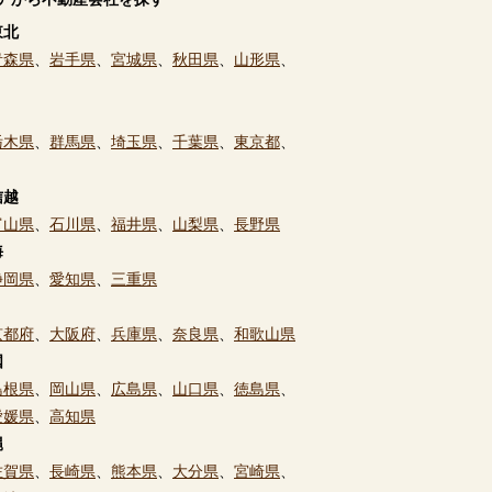
東北
青森県
、
岩手県
、
宮城県
、
秋田県
、
山形県
、
栃木県
、
群馬県
、
埼玉県
、
千葉県
、
東京都
、
信越
富山県
、
石川県
、
福井県
、
山梨県
、
長野県
海
静岡県
、
愛知県
、
三重県
京都府
、
大阪府
、
兵庫県
、
奈良県
、
和歌山県
国
島根県
、
岡山県
、
広島県
、
山口県
、
徳島県
、
愛媛県
、
高知県
縄
佐賀県
、
長崎県
、
熊本県
、
大分県
、
宮崎県
、