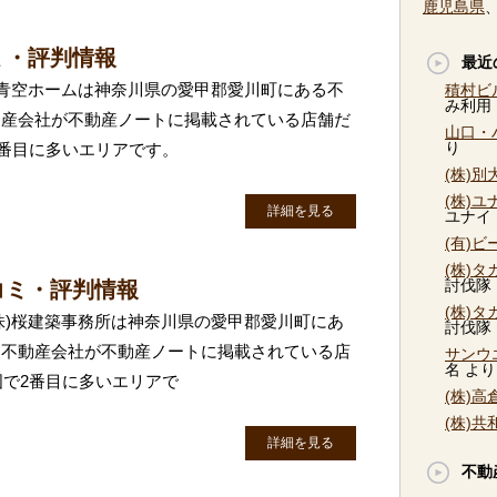
鹿児島県
ミ・評判情報
最近
株)青空ホームは神奈川県の愛甲郡愛川町にある不
積村ビ
み利用
動産会社が不動産ノートに掲載されている店舗だ
山口・
り
2番目に多いエリアです。
(株)
(株)
詳細を見る
ユナイ
(有)
(株)
討伐隊
コミ・評判情報
(株)
(株)桜建築事務所は神奈川県の愛甲郡愛川町にあ
討伐隊
は不動産会社が不動産ノートに掲載されている店
サンウ
名
より
国で2番目に多いエリアで
(株)
(株)
詳細を見る
不動