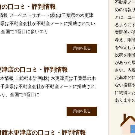
不動産ノ
)の口コミ・評判情報
めの情報
情報 アーベストサポート(株)は千葉県の木更津
とに、ユ
葉県は不動産会社が不動産ノートに掲載されてい
るように
、全国で4番目に多いエリ
実関係が
考え、削
を特定し
詳細を見る
投稿を削
があった
更津店の口コミ・評判情報
さい。内
た基本的
基本情報 上総都市計画(株) 木更津店は千葉県の木
ない投稿
。千葉県は不動産会社が不動産ノートに掲載され
に納得い
あり、全国で4番目に
あります
詳細を見る
報館木更津店の口コミ・評判情報