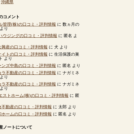
、
沖縄県
のコメント
ル管理(株)の口コミ・評判情報
に
数ヵ月の
より
ハウジングの口コミ・評判情報
に
匿名
よ
別大興産の口コミ・評判情報
に
犬
より
ユナイトの口コミ・評判情報
に
生活保護の巣
ト
より
ビーンズ中島の口コミ・評判情報
に
匿名
より
タカラ不動産の口コミ・評判情報
に
ナガミネ
より
タカラ不動産の口コミ・評判情報
に
ナガミネ
より
エストホーム(株)の口コミ・評判情報
に
匿
高倉不動産の口コミ・評判情報
に
太郎
より
共和ホームの口コミ・評判情報
に
匿名
より
産ノートについて