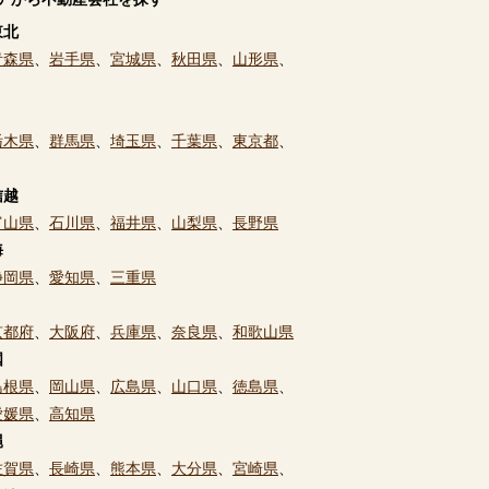
東北
青森県
、
岩手県
、
宮城県
、
秋田県
、
山形県
、
栃木県
、
群馬県
、
埼玉県
、
千葉県
、
東京都
、
信越
富山県
、
石川県
、
福井県
、
山梨県
、
長野県
海
静岡県
、
愛知県
、
三重県
京都府
、
大阪府
、
兵庫県
、
奈良県
、
和歌山県
国
島根県
、
岡山県
、
広島県
、
山口県
、
徳島県
、
愛媛県
、
高知県
縄
佐賀県
、
長崎県
、
熊本県
、
大分県
、
宮崎県
、