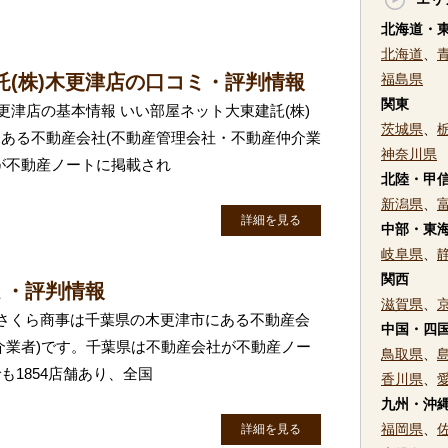
北海道・
北海道
、
託(株)木更津店の口コミ・評判情報
福島県
関東
更津店の基本情報 いい部屋ネット大東建託(株)
茨城県
、
ある不動産会社(不動産管理会社・不動産仲介業
神奈川県
が不動産ノートに掲載され
北陸・甲
新潟県
、
詳細を見る
中部・東
岐阜県
、
関西
ミ・評判情報
滋賀県
、
有)さくら商事は千葉県の木更津市にある不動産会
中国・四
介業者)です。千葉県は不動産会社が不動産ノー
鳥取県
、
1854店舗あり、全国
香川県
、
九州・沖
福岡県
、
詳細を見る