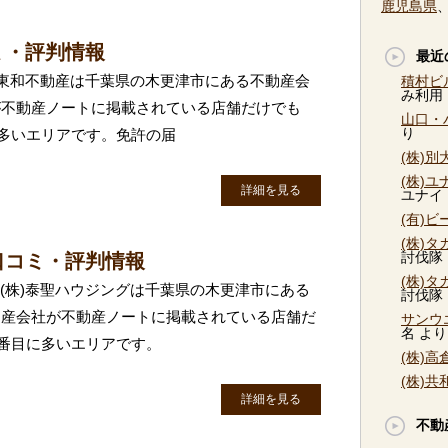
鹿児島県
ミ・評判情報
最近
株)東和不動産は千葉県の木更津市にある不動産会
積村ビ
み利用
が不動産ノートに掲載されている店舗だけでも
山口・
り
に多いエリアです。免許の届
(株)
(株)
詳細を見る
ユナイ
(有)
(株)
討伐隊
口コミ・評判情報
(株)
 (株)泰聖ハウジングは千葉県の木更津市にある
討伐隊
動産会社が不動産ノートに掲載されている店舗だ
サンウ
名
より
4番目に多いエリアです。
(株)
(株)
詳細を見る
不動