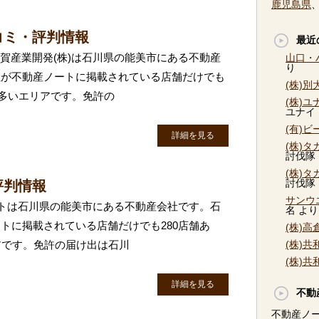
鹿児島県
コミ・評判情報
最近
加賀産業開発(株)は石川県の能美市にある不動産
山口・
り
社が不動産ノートに掲載されている店舗だけでも
(株)
に多いエリアです。免許の
(株)
ユナイ
(有)
詳細を見る
(株)
討伐隊
(株)
討伐隊
評判情報
サンウ
レントは石川県の能美市にある不動産会社です。石
名
より
トに掲載されている店舗だけでも280店舗あ
(株)
アです。免許の届け出は石川
(株)
(株)
詳細を見る
不動
不動産ノ