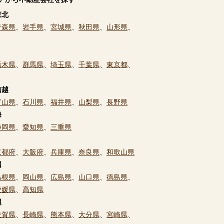
東北
青森県
、
岩手県
、
宮城県
、
秋田県
、
山形県
、
栃木県
、
群馬県
、
埼玉県
、
千葉県
、
東京都
、
信越
富山県
、
石川県
、
福井県
、
山梨県
、
長野県
海
静岡県
、
愛知県
、
三重県
京都府
、
大阪府
、
兵庫県
、
奈良県
、
和歌山県
国
島根県
、
岡山県
、
広島県
、
山口県
、
徳島県
、
愛媛県
、
高知県
縄
佐賀県
、
長崎県
、
熊本県
、
大分県
、
宮崎県
、