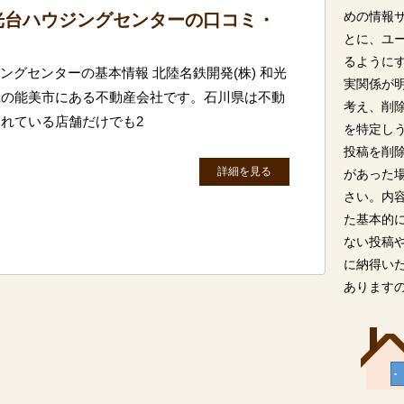
めの情報
和光台ハウジングセンターの口コミ・
とに、ユ
るように
ジングセンターの基本情報 北陸名鉄開発(株) 和光
実関係が
県の能美市にある不動産会社です。石川県は不動
考え、削
れている店舗だけでも2
を特定し
投稿を削
詳細を見る
があった
さい。内
た基本的
ない投稿
に納得い
あります