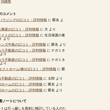
、
沖縄県
のコメント
ハウジングの口コミ・評判情報
に
匿名
よ
別大興産の口コミ・評判情報
に
犬
より
ユナイトの口コミ・評判情報
に
生活保護の巣
ト
より
ビーンズ中島の口コミ・評判情報
に
匿名
より
タカラ不動産の口コミ・評判情報
に
ナガミネ
より
タカラ不動産の口コミ・評判情報
に
ナガミネ
より
エストホーム(株)の口コミ・評判情報
に
匿
高倉不動産の口コミ・評判情報
に
太郎
より
共和ホームの口コミ・評判情報
に
匿名
より
共和ホームの口コミ・評判情報
に
匿名
より
産ノートについて
ートは引っ越しを真剣に検討している人のた