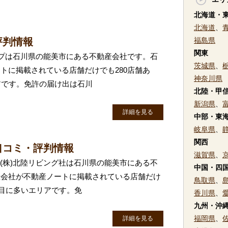
北海道・
北海道
、
評判情報
福島県
関東
タップは石川県の能美市にある不動産会社です。石
茨城県
、
トに掲載されている店舗だけでも280店舗あ
神奈川県
アです。免許の届け出は石川
北陸・甲
新潟県
、
詳細を見る
中部・東
岐阜県
、
関西
口コミ・評判情報
滋賀県
、
 (株)北陸リビング社は石川県の能美市にある不
中国・四
産会社が不動産ノートに掲載されている店舗だけ
鳥取県
、
番目に多いエリアです。免
香川県
、
九州・沖
福岡県
、
詳細を見る