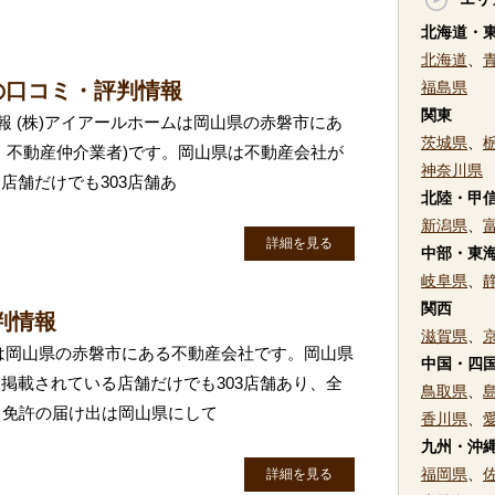
北海道・
北海道
、
の口コミ・評判情報
福島県
関東
報 (株)アイアールホームは岡山県の赤磐市にあ
茨城県
、
・不動産仲介業者)です。岡山県は不動産会社が
神奈川県
店舗だけでも303店舗あ
北陸・甲
新潟県
、
詳細を見る
中部・東
岐阜県
、
関西
判情報
滋賀県
、
は岡山県の赤磐市にある不動産会社です。岡山県
中国・四
掲載されている店舗だけでも303店舗あり、全
鳥取県
、
。免許の届け出は岡山県にして
香川県
、
九州・沖
福岡県
、
詳細を見る