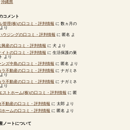
、
沖縄県
のコメント
ル管理(株)の口コミ・評判情報
に
数ヵ月の
より
ハウジングの口コミ・評判情報
に
匿名
よ
別大興産の口コミ・評判情報
に
犬
より
ユナイトの口コミ・評判情報
に
生活保護の巣
ト
より
ビーンズ中島の口コミ・評判情報
に
匿名
より
タカラ不動産の口コミ・評判情報
に
ナガミネ
より
タカラ不動産の口コミ・評判情報
に
ナガミネ
より
エストホーム(株)の口コミ・評判情報
に
匿
高倉不動産の口コミ・評判情報
に
太郎
より
共和ホームの口コミ・評判情報
に
匿名
より
産ノートについて