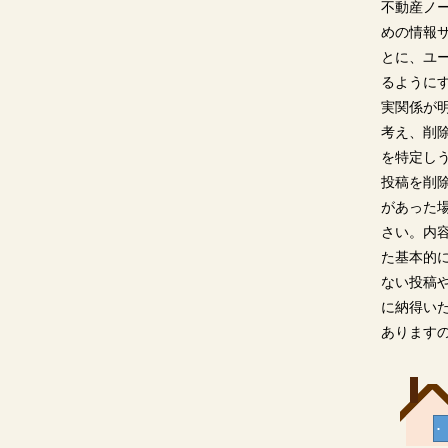
不動産ノ
めの情報
とに、ユ
るように
実関係が
考え、削
を特定し
投稿を削
があった
さい。内
た基本的
ない投稿
に納得い
あります