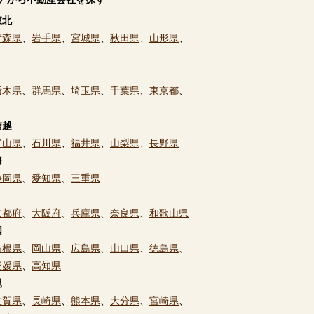
東北
青森県
、
岩手県
、
宮城県
、
秋田県
、
山形県
、
栃木県
、
群馬県
、
埼玉県
、
千葉県
、
東京都
、
信越
富山県
、
石川県
、
福井県
、
山梨県
、
長野県
海
静岡県
、
愛知県
、
三重県
京都府
、
大阪府
、
兵庫県
、
奈良県
、
和歌山県
国
島根県
、
岡山県
、
広島県
、
山口県
、
徳島県
、
愛媛県
、
高知県
縄
佐賀県
、
長崎県
、
熊本県
、
大分県
、
宮崎県
、