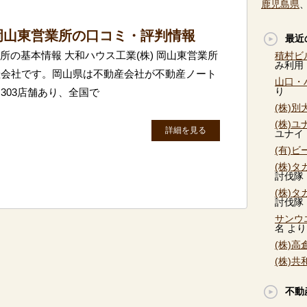
鹿児島県
岡山東営業所の口コミ・評判情報
最近
業所の基本情報 大和ハウス工業(株) 岡山東営業所
積村ビ
み利用
産会社です。岡山県は不動産会社が不動産ノート
山口・
り
303店舗あり、全国で
(株)
(株)
詳細を見る
ユナイ
(有)
(株)
討伐隊
(株)
討伐隊
サンウ
名
より
(株)
(株)
不動