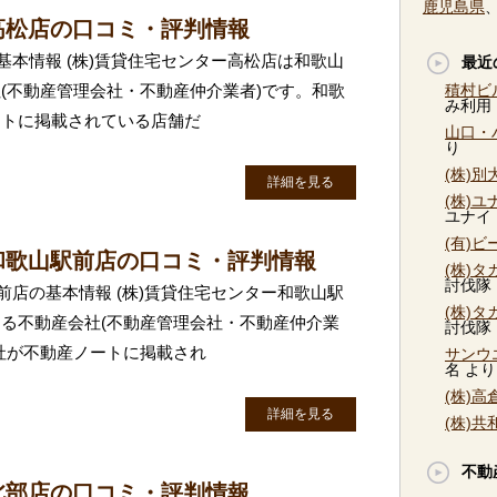
鹿児島県
高松店の口コミ・評判情報
基本情報 (株)賃貸住宅センター高松店は和歌山
最近
(不動産管理会社・不動産仲介業者)です。和歌
積村ビ
み利用
ートに掲載されている店舗だ
山口・
り
(株)
詳細を見る
(株)
ユナイ
(有)
和歌山駅前店の口コミ・評判情報
(株)
討伐隊
前店の基本情報 (株)賃貸住宅センター和歌山駅
(株)
る不動産会社(不動産管理会社・不動産仲介業
討伐隊
社が不動産ノートに掲載され
サンウ
名
より
(株)
詳細を見る
(株)
不動
北部店の口コミ・評判情報