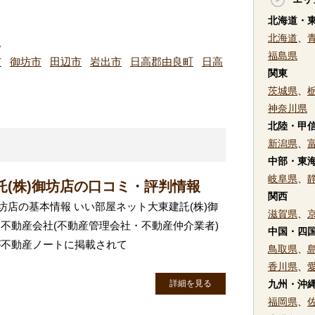
北海道・
北海道
、
。
福島県
市
御坊市
田辺市
岩出市
日高郡由良町
日高
関東
茨城県
、
神奈川県
北陸・甲
新潟県
、
中部・東
岐阜県
、
(株)御坊店の口コミ・評判情報
関西
坊店の基本情報 いい部屋ネット大東建託(株)御
滋賀県
、
不動産会社(不動産管理会社・不動産仲介業者)
中国・四
が不動産ノートに掲載されて
鳥取県
、
香川県
、
詳細を見る
九州・沖
福岡県
、