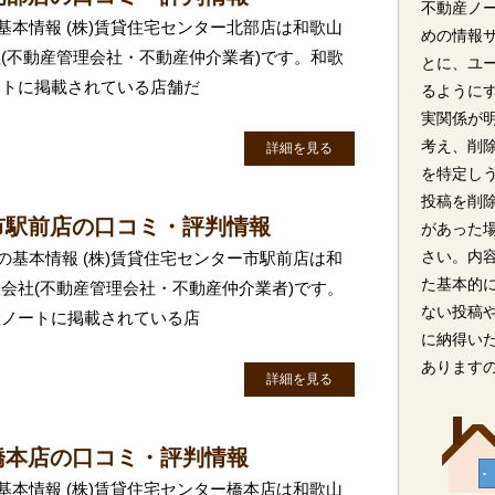
不動産ノ
基本情報 (株)賃貸住宅センター北部店は和歌山
めの情報
(不動産管理会社・不動産仲介業者)です。和歌
とに、ユ
ートに掲載されている店舗だ
るように
実関係が
考え、削
詳細を見る
を特定し
投稿を削
市駅前店の口コミ・評判情報
があった
さい。内
の基本情報 (株)賃貸住宅センター市駅前店は和
た基本的
会社(不動産管理会社・不動産仲介業者)です。
ない投稿
産ノートに掲載されている店
に納得い
あります
詳細を見る
橋本店の口コミ・評判情報
基本情報 (株)賃貸住宅センター橋本店は和歌山