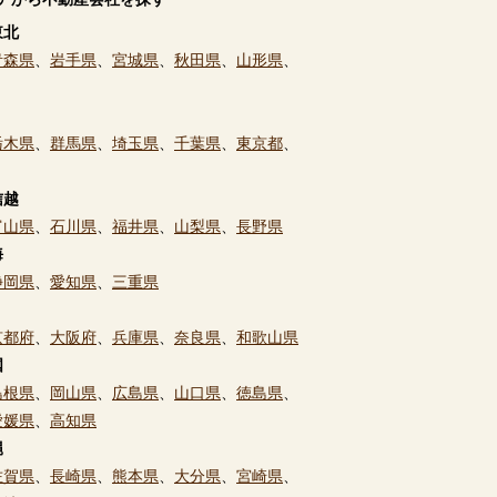
東北
青森県
、
岩手県
、
宮城県
、
秋田県
、
山形県
、
栃木県
、
群馬県
、
埼玉県
、
千葉県
、
東京都
、
信越
富山県
、
石川県
、
福井県
、
山梨県
、
長野県
海
静岡県
、
愛知県
、
三重県
京都府
、
大阪府
、
兵庫県
、
奈良県
、
和歌山県
国
島根県
、
岡山県
、
広島県
、
山口県
、
徳島県
、
愛媛県
、
高知県
縄
佐賀県
、
長崎県
、
熊本県
、
大分県
、
宮崎県
、