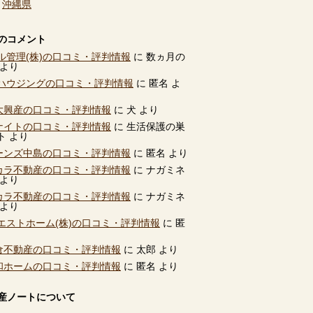
、
沖縄県
のコメント
ル管理(株)の口コミ・評判情報
に
数ヵ月の
より
ハウジングの口コミ・評判情報
に
匿名
よ
別大興産の口コミ・評判情報
に
犬
より
ユナイトの口コミ・評判情報
に
生活保護の巣
ト
より
ビーンズ中島の口コミ・評判情報
に
匿名
より
タカラ不動産の口コミ・評判情報
に
ナガミネ
より
タカラ不動産の口コミ・評判情報
に
ナガミネ
より
エストホーム(株)の口コミ・評判情報
に
匿
高倉不動産の口コミ・評判情報
に
太郎
より
共和ホームの口コミ・評判情報
に
匿名
より
産ノートについて