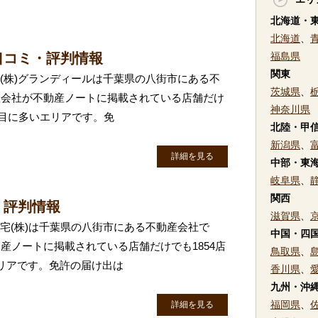
北海道・
北海道
、
口コミ・評判情報
福島県
関東
 (株)グランディールは千葉県の八街市にある不
茨城県
、
産会社が不動産ノートに掲載されている店舗だけ
神奈川県
番目に多いエリアです。免
北陸・甲
新潟県
、
詳細を見る
中部・東
岐阜県
、
関西
・評判情報
滋賀県
、
住宅(株)は千葉県の八街市にある不動産会社で
中国・四
産ノートに掲載されている店舗だけでも1854店
鳥取県
、
リアです。免許の届け出は
香川県
、
九州・沖
福岡県
、
詳細を見る