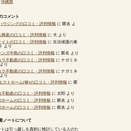
、
沖縄県
のコメント
ハウジングの口コミ・評判情報
に
匿名
よ
別大興産の口コミ・評判情報
に
犬
より
ユナイトの口コミ・評判情報
に
生活保護の巣
ト
より
ビーンズ中島の口コミ・評判情報
に
匿名
より
タカラ不動産の口コミ・評判情報
に
ナガミネ
より
タカラ不動産の口コミ・評判情報
に
ナガミネ
より
エストホーム(株)の口コミ・評判情報
に
匿
高倉不動産の口コミ・評判情報
に
太郎
より
共和ホームの口コミ・評判情報
に
匿名
より
共和ホームの口コミ・評判情報
に
匿名
より
産ノートについて
ートは引っ越しを真剣に検討している人のた