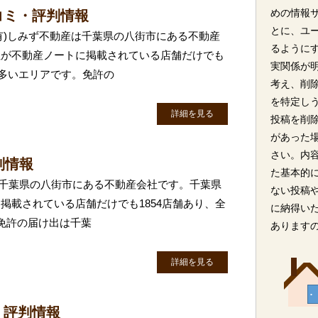
めの情報
コミ・評判情報
とに、ユ
(有)しみず不動産は千葉県の八街市にある不動産
るように
社が不動産ノートに掲載されている店舗だけでも
実関係が
に多いエリアです。免許の
考え、削
を特定し
詳細を見る
投稿を削
があった
さい。内
判情報
た基本的
exは千葉県の八街市にある不動産会社です。千葉県
ない投稿
掲載されている店舗だけでも1854店舗あり、全
に納得い
免許の届け出は千葉
あります
詳細を見る
・評判情報