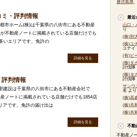
鹿児島県
コミ・評判情報
最近
新都市ホーム(株)は千葉県の八街市にある不動産
山口・
り
社が不動産ノートに掲載されている店舗だけでも
(株)
に多いエリアです。免許の
(株)
ユナイ
(有)
詳細を見る
(株)
討伐隊
(株)
討伐隊
・評判情報
サンウ
)真聖建設は千葉県の八街市にある不動産会社で
名
より
産ノートに掲載されている店舗だけでも1854店
(株)
リアです。免許の届け出は
(株)
(株)
詳細を見る
不動
不動産ノ