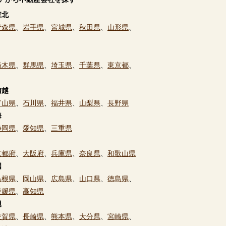
東北
青森県
、
岩手県
、
宮城県
、
秋田県
、
山形県
、
栃木県
、
群馬県
、
埼玉県
、
千葉県
、
東京都
、
信越
富山県
、
石川県
、
福井県
、
山梨県
、
長野県
海
静岡県
、
愛知県
、
三重県
京都府
、
大阪府
、
兵庫県
、
奈良県
、
和歌山県
国
島根県
、
岡山県
、
広島県
、
山口県
、
徳島県
、
愛媛県
、
高知県
縄
佐賀県
、
長崎県
、
熊本県
、
大分県
、
宮崎県
、