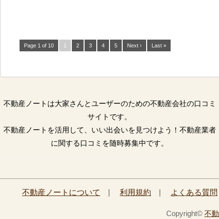
Page 1 of 10
1
2
3
4
5
Next ›
Last »
不動産ノートは大家さんとユーザーのための不動産会社の口コミ
サイトです。
不動産ノートを活用して、いい出会いを見つけよう！不動産業者
に関する口コミを随時募集中です。
不動産ノートについて
|
利用規約
|
よくある質問
Copyright©
不動