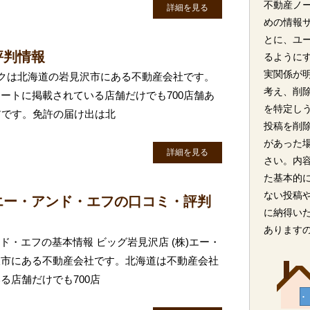
不動産ノ
詳細を見る
めの情報
とに、ユ
評判情報
るように
実関係が
オークは北海道の岩見沢市にある不動産会社です。
考え、削
ートに掲載されている店舗だけでも700店舗あ
を特定し
アです。免許の届け出は北
投稿を削
があった
詳細を見る
さい。内
た基本的
ない投稿
)エー・アンド・エフの口コミ・評判
に納得い
あります
ンド・エフの基本情報 ビッグ岩見沢店 (株)エー・
沢市にある不動産会社です。北海道は不動産会社
る店舗だけでも700店