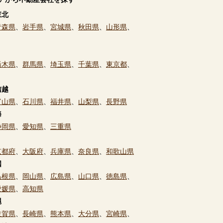
東北
青森県
、
岩手県
、
宮城県
、
秋田県
、
山形県
、
栃木県
、
群馬県
、
埼玉県
、
千葉県
、
東京都
、
信越
富山県
、
石川県
、
福井県
、
山梨県
、
長野県
海
静岡県
、
愛知県
、
三重県
京都府
、
大阪府
、
兵庫県
、
奈良県
、
和歌山県
国
島根県
、
岡山県
、
広島県
、
山口県
、
徳島県
、
愛媛県
、
高知県
縄
佐賀県
、
長崎県
、
熊本県
、
大分県
、
宮崎県
、