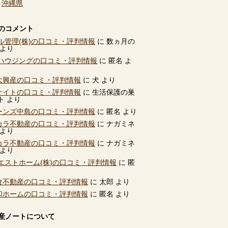
、
沖縄県
のコメント
ル管理(株)の口コミ・評判情報
に
数ヵ月の
より
ハウジングの口コミ・評判情報
に
匿名
よ
別大興産の口コミ・評判情報
に
犬
より
ユナイトの口コミ・評判情報
に
生活保護の巣
ト
より
ビーンズ中島の口コミ・評判情報
に
匿名
より
タカラ不動産の口コミ・評判情報
に
ナガミネ
より
タカラ不動産の口コミ・評判情報
に
ナガミネ
より
エストホーム(株)の口コミ・評判情報
に
匿
高倉不動産の口コミ・評判情報
に
太郎
より
共和ホームの口コミ・評判情報
に
匿名
より
産ノートについて