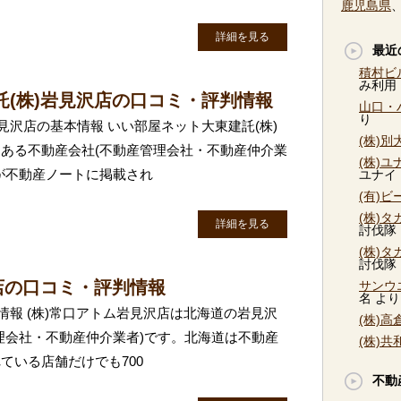
鹿児島県
詳細を見る
最近
積村ビ
み利用
託(株)岩見沢店の口コミ・評判情報
山口・
り
見沢店の基本情報 いい部屋ネット大東建託(株)
(株)
ある不動産会社(不動産管理会社・不動産仲介業
(株)
が不動産ノートに掲載され
ユナイ
(有)
(株)
詳細を見る
討伐隊
(株)
討伐隊
店の口コミ・評判情報
サンウ
名
より
情報 (株)常口アトム岩見沢店は北海道の岩見沢
(株)
理会社・不動産仲介業者)です。北海道は不動産
(株)
ている店舗だけでも700
不動