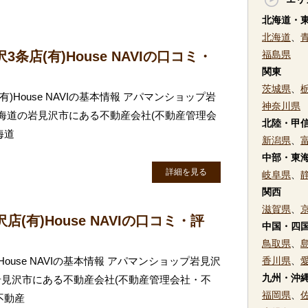
北海道・
北海道
、
条店(有)House NAVIの口コミ・
福島県
関東
茨城県
、
)House NAVIの基本情報 アパマンショップ岩
神奈川県
VIは北海道の岩見沢市にある不動産会社(不動産管理会
北陸・甲
海道
新潟県
、
中部・東
詳細を見る
岐阜県
、
関西
滋賀県
、
(有)House NAVIの口コミ・評
中国・四
鳥取県
、
ouse NAVIの基本情報 アパマンショップ岩見沢
香川県
、
九州・沖
海道の岩見沢市にある不動産会社(不動産管理会社・不
福岡県
、
不動産