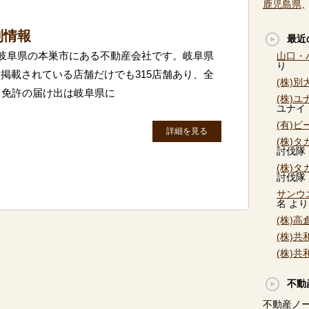
鹿児島県
判情報
最近
輪は岐阜県の本巣市にある不動産会社です。岐阜県
山口・
り
掲載されている店舗だけでも315店舗あり、全
(株)
。免許の届け出は岐阜県に
(株)
ユナイ
(有)
詳細を見る
(株)
討伐隊
(株)
討伐隊
サンウ
名
より
(株)
(株)
(株)
不動
不動産ノ