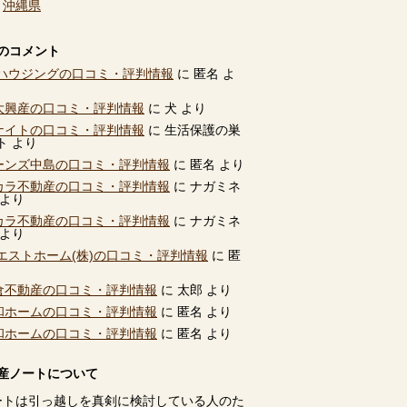
、
沖縄県
のコメント
ハウジングの口コミ・評判情報
に
匿名
よ
別大興産の口コミ・評判情報
に
犬
より
ユナイトの口コミ・評判情報
に
生活保護の巣
ト
より
ビーンズ中島の口コミ・評判情報
に
匿名
より
タカラ不動産の口コミ・評判情報
に
ナガミネ
より
タカラ不動産の口コミ・評判情報
に
ナガミネ
より
エストホーム(株)の口コミ・評判情報
に
匿
高倉不動産の口コミ・評判情報
に
太郎
より
共和ホームの口コミ・評判情報
に
匿名
より
共和ホームの口コミ・評判情報
に
匿名
より
産ノートについて
ートは引っ越しを真剣に検討している人のた