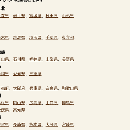
東北
青森県
、
岩手県
、
宮城県
、
秋田県
、
山形県
、
栃木県
、
群馬県
、
埼玉県
、
千葉県
、
東京都
、
信越
富山県
、
石川県
、
福井県
、
山梨県
、
長野県
海
静岡県
、
愛知県
、
三重県
京都府
、
大阪府
、
兵庫県
、
奈良県
、
和歌山県
国
島根県
、
岡山県
、
広島県
、
山口県
、
徳島県
、
愛媛県
、
高知県
縄
佐賀県
、
長崎県
、
熊本県
、
大分県
、
宮崎県
、