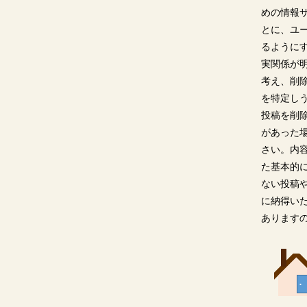
めの情報
とに、ユ
るように
実関係が
考え、削
を特定し
投稿を削
があった
さい。内
た基本的
ない投稿
に納得い
あります