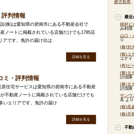
鹿児島県
・評判情報
最近
建設(株)は愛知県の碧南市にある不動産会社で
積村ビ
み利用
産ノートに掲載されている店舗だけでも1785店
山口・
り
リアです。免許の届け出は
(株)
(株)
詳細を見る
ユナイ
(有)
(株)
討伐隊
コミ・評判情報
(株)
松原住宅サービスは愛知県の碧南市にある不動産
討伐隊
社が不動産ノートに掲載されている店舗だけでも
サンウ
名
より
に多いエリアです。免許の届け
(株)
(株)
詳細を見る
不動