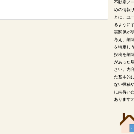
不動産ノ
めの情報
とに、ユ
るように
実関係が
考え、削
を特定し
投稿を削
があった
さい。内
た基本的
ない投稿
に納得い
あります