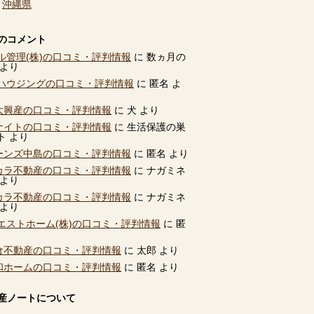
、
沖縄県
のコメント
ル管理(株)の口コミ・評判情報
に
数ヵ月の
より
ハウジングの口コミ・評判情報
に
匿名
よ
別大興産の口コミ・評判情報
に
犬
より
ユナイトの口コミ・評判情報
に
生活保護の巣
ト
より
ビーンズ中島の口コミ・評判情報
に
匿名
より
タカラ不動産の口コミ・評判情報
に
ナガミネ
より
タカラ不動産の口コミ・評判情報
に
ナガミネ
より
エストホーム(株)の口コミ・評判情報
に
匿
高倉不動産の口コミ・評判情報
に
太郎
より
共和ホームの口コミ・評判情報
に
匿名
より
産ノートについて