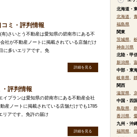
北海道・
北海道
、
口コミ・評判情報
福島県
関東
 (有)さいとう不動産は愛知県の碧南市にある不
茨城県
、
産会社が不動産ノートに掲載されている店舗だけ
神奈川県
番目に多いエリアです。免
北陸・甲
新潟県
、
詳細を見る
中部・東
岐阜県
、
関西
ミ・評判情報
滋賀県
、
株)エイプランは愛知県の碧南市にある不動産会社
中国・四
動産ノートに掲載されている店舗だけでも1785
鳥取県
、
エリアです。免許の届け
香川県
、
九州・沖
福岡県
、
詳細を見る