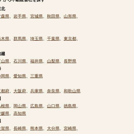
東北
青森県
、
岩手県
、
宮城県
、
秋田県
、
山形県
、
栃木県
、
群馬県
、
埼玉県
、
千葉県
、
東京都
、
信越
富山県
、
石川県
、
福井県
、
山梨県
、
長野県
海
静岡県
、
愛知県
、
三重県
京都府
、
大阪府
、
兵庫県
、
奈良県
、
和歌山県
国
島根県
、
岡山県
、
広島県
、
山口県
、
徳島県
、
愛媛県
、
高知県
縄
佐賀県
、
長崎県
、
熊本県
、
大分県
、
宮崎県
、