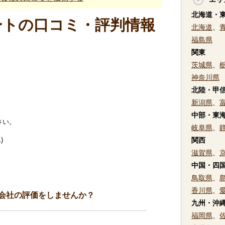
北海道・
ートの口コミ・評判情報
北海道
、
福島県
関東
茨城県
、
神奈川県
北陸・甲
新潟県
、
中部・東
さい。
岐阜県
、
)
関西
滋賀県
、
中国・四
鳥取県
、
香川県
、
会社の評価をしませんか？
九州・沖
福岡県
、