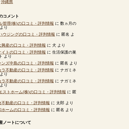
、
沖縄県
のコメント
ル管理(株)の口コミ・評判情報
に
数ヵ月の
より
ハウジングの口コミ・評判情報
に
匿名
よ
別大興産の口コミ・評判情報
に
犬
より
ユナイトの口コミ・評判情報
に
生活保護の巣
ト
より
ビーンズ中島の口コミ・評判情報
に
匿名
より
タカラ不動産の口コミ・評判情報
に
ナガミネ
より
タカラ不動産の口コミ・評判情報
に
ナガミネ
より
エストホーム(株)の口コミ・評判情報
に
匿
高倉不動産の口コミ・評判情報
に
太郎
より
共和ホームの口コミ・評判情報
に
匿名
より
産ノートについて