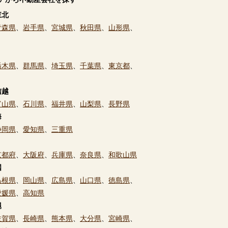
東北
青森県
、
岩手県
、
宮城県
、
秋田県
、
山形県
、
栃木県
、
群馬県
、
埼玉県
、
千葉県
、
東京都
、
信越
富山県
、
石川県
、
福井県
、
山梨県
、
長野県
海
静岡県
、
愛知県
、
三重県
京都府
、
大阪府
、
兵庫県
、
奈良県
、
和歌山県
国
島根県
、
岡山県
、
広島県
、
山口県
、
徳島県
、
愛媛県
、
高知県
縄
佐賀県
、
長崎県
、
熊本県
、
大分県
、
宮崎県
、