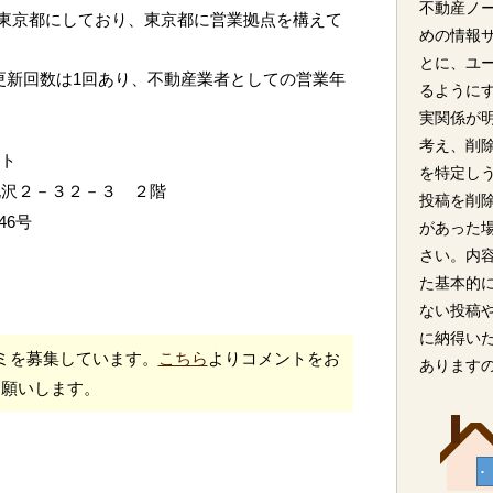
不動産ノ
東京都にしており、東京都に営業拠点を構えて
めの情報
とに、ユ
更新回数は1回あり、不動産業者としての営業年
るように
実関係が
考え、削
ート
を特定し
北沢２－３２－３ ２階
投稿を削
46号
があった
さい。内
た基本的
ない投稿
に納得い
ミを募集しています。
こちら
よりコメントをお
あります
願いします。