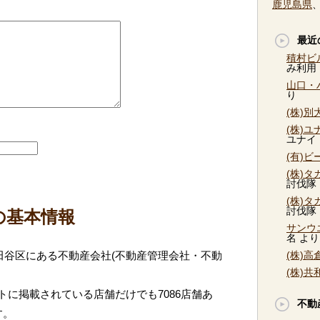
鹿児島県
最近
積村ビ
み利用
山口・
り
(株)
(株)
ユナイ
(有)
(株)
討伐隊
(株)
討伐隊
の基本情報
サンウ
名
より
田谷区にある不動産会社(不動産管理会社・不動
(株)
(株)
に掲載されている店舗だけでも7086店舗あ
不動
す。