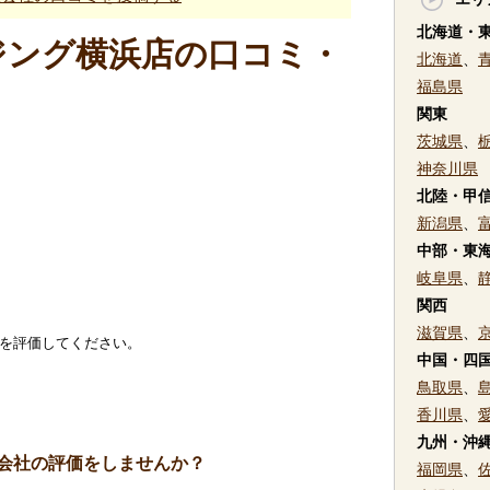
北海道・
ジング横浜店の口コミ・
北海道
、
福島県
関東
茨城県
、
神奈川県
北陸・甲
新潟県
、
中部・東
岐阜県
、
関西
滋賀県
、
社を評価してください。
中国・四
鳥取県
、
香川県
、
九州・沖
会社の評価をしませんか？
福岡県
、