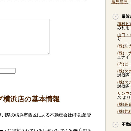
鹿児島県
最近
積村ビ
み利用
山口・
り
(株)
(株)
ユナイ
(有)
(株)
討伐隊
(株)
討伐隊
サンウ
グ横浜店の基本情報
名
より
(株)
(株)
奈川県の横浜市西区にある不動産会社(不動産管
不動
トに掲載されている店舗だけでも3066店舗あ