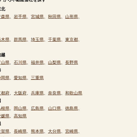
東北
青森県
、
岩手県
、
宮城県
、
秋田県
、
山形県
、
栃木県
、
群馬県
、
埼玉県
、
千葉県
、
東京都
、
信越
富山県
、
石川県
、
福井県
、
山梨県
、
長野県
海
静岡県
、
愛知県
、
三重県
京都府
、
大阪府
、
兵庫県
、
奈良県
、
和歌山県
国
島根県
、
岡山県
、
広島県
、
山口県
、
徳島県
、
愛媛県
、
高知県
縄
佐賀県
、
長崎県
、
熊本県
、
大分県
、
宮崎県
、