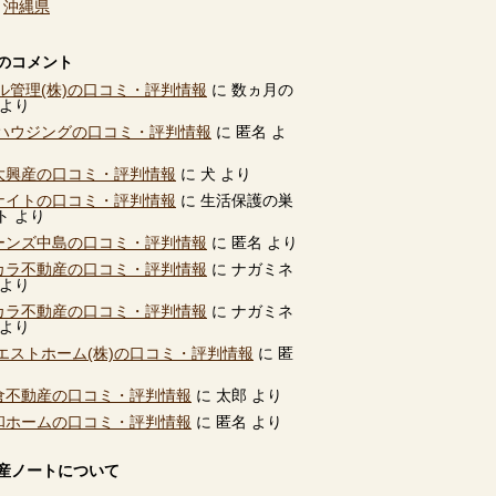
、
沖縄県
のコメント
ル管理(株)の口コミ・評判情報
に
数ヵ月の
より
ハウジングの口コミ・評判情報
に
匿名
よ
別大興産の口コミ・評判情報
に
犬
より
ユナイトの口コミ・評判情報
に
生活保護の巣
ト
より
ビーンズ中島の口コミ・評判情報
に
匿名
より
タカラ不動産の口コミ・評判情報
に
ナガミネ
より
タカラ不動産の口コミ・評判情報
に
ナガミネ
より
エストホーム(株)の口コミ・評判情報
に
匿
高倉不動産の口コミ・評判情報
に
太郎
より
共和ホームの口コミ・評判情報
に
匿名
より
産ノートについて