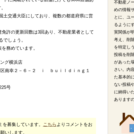
不動産ノ
す。
めの情報
国土交通大臣にしており、複数の都道府県に営
とに、ユ
るように
建免許の更新回数は3回あり、不動産業者として
実関係が
考え、削
るでしょう。
を特定し
代表を務めています。
投稿を削
ジング横浜店
があった
さい。内
西区南幸２－６－２ ｉ ｂｕｉｌｄｉｎｇ１
た基本的
ない投稿
25号
に納得い
あります
ミを募集しています。
こちら
よりコメントをお
願いします。