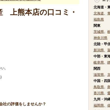
北海道・
産 上熊本店の口コミ・
北海道
、
福島県
関東
茨城県
、
神奈川県
北陸・甲
新潟県
、
中部・東
岐阜県
、
さい。
関西
滋賀県
、
)
中国・四
鳥取県
、
香川県
、
九州・沖
会社の評価をしませんか？
福岡県
、