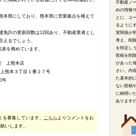
不動産ノ
めの情報
熊本県にしており、熊本県に営業拠点を構えて
とに、ユ
るように
建免許の更新回数は12回あり、不動産業者とし
実関係が
考え、削
言えるでしょう。
を特定し
が代表を務めています。
投稿を削
産 上熊本店
があった
さい。内
区上熊本３丁目１番２７号
た基本的
0号
ない投稿
に納得い
あります
ミを募集しています。
こちら
よりコメントをお
願いします。