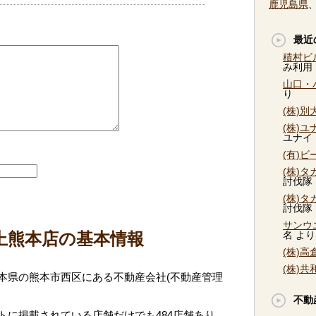
鹿児島県
最近
積村ビ
み利用
山口・
り
(株)
(株)
ユナイ
(有)
(株)
討伐隊
(株)
討伐隊
サンウ
上熊本店の基本情報
名
より
(株)
(株)
本県の熊本市西区にある不動産会社(不動産管理
不動
トに掲載されている店舗だけでも484店舗あり、