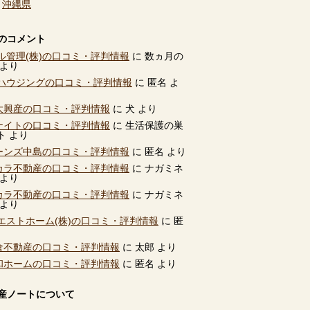
、
沖縄県
のコメント
ル管理(株)の口コミ・評判情報
に
数ヵ月の
より
ハウジングの口コミ・評判情報
に
匿名
よ
別大興産の口コミ・評判情報
に
犬
より
ユナイトの口コミ・評判情報
に
生活保護の巣
ト
より
ビーンズ中島の口コミ・評判情報
に
匿名
より
タカラ不動産の口コミ・評判情報
に
ナガミネ
より
タカラ不動産の口コミ・評判情報
に
ナガミネ
より
エストホーム(株)の口コミ・評判情報
に
匿
高倉不動産の口コミ・評判情報
に
太郎
より
共和ホームの口コミ・評判情報
に
匿名
より
産ノートについて