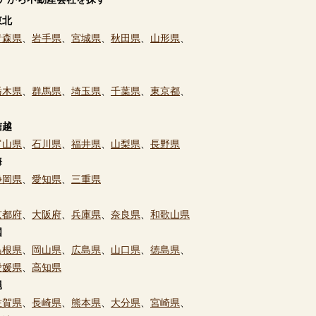
東北
青森県
、
岩手県
、
宮城県
、
秋田県
、
山形県
、
栃木県
、
群馬県
、
埼玉県
、
千葉県
、
東京都
、
信越
富山県
、
石川県
、
福井県
、
山梨県
、
長野県
海
静岡県
、
愛知県
、
三重県
京都府
、
大阪府
、
兵庫県
、
奈良県
、
和歌山県
国
島根県
、
岡山県
、
広島県
、
山口県
、
徳島県
、
愛媛県
、
高知県
縄
佐賀県
、
長崎県
、
熊本県
、
大分県
、
宮崎県
、