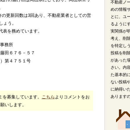
不動産ノ
。
めの情報
許の更新回数は3回あり、不動産業者としての営
とに、ユ
しょう。
るように
が代表を務めています。
実関係が
考え、削
産事務所
を特定し
区藤田６７６－５７
投稿を削
があった
３）第４７５１号
さい。内
た基本的
ない投稿
に納得い
あります
ミを募集しています。
こちら
よりコメントをお
願いします。