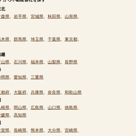
東北
青森県
、
岩手県
、
宮城県
、
秋田県
、
山形県
、
栃木県
、
群馬県
、
埼玉県
、
千葉県
、
東京都
、
信越
富山県
、
石川県
、
福井県
、
山梨県
、
長野県
海
静岡県
、
愛知県
、
三重県
京都府
、
大阪府
、
兵庫県
、
奈良県
、
和歌山県
国
島根県
、
岡山県
、
広島県
、
山口県
、
徳島県
、
愛媛県
、
高知県
縄
佐賀県
、
長崎県
、
熊本県
、
大分県
、
宮崎県
、