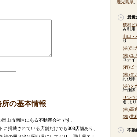
鹿児島県
最近
積村ビ
み利用
山口・
り
(株)
(株)
ユナイ
(有)
(株)
討伐隊
(株)
討伐隊
サンウ
務所の基本情報
名
より
(株)
(株)
県の岡山市南区にある不動産会社です。
トに掲載されている店舗だけでも303店舗あり、
不動
。免許の届け出は岡山県にしており、岡山県エリ