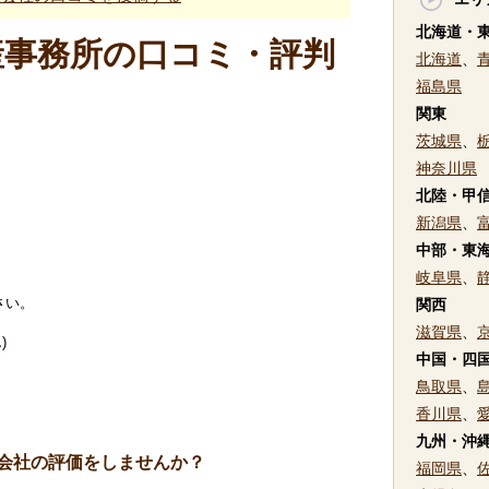
北海道・
産事務所の口コミ・評判
北海道
、
福島県
関東
茨城県
、
神奈川県
北陸・甲
新潟県
、
中部・東
岐阜県
、
さい。
関西
滋賀県
、
)
中国・四
鳥取県
、
香川県
、
九州・沖
会社の評価をしませんか？
福岡県
、