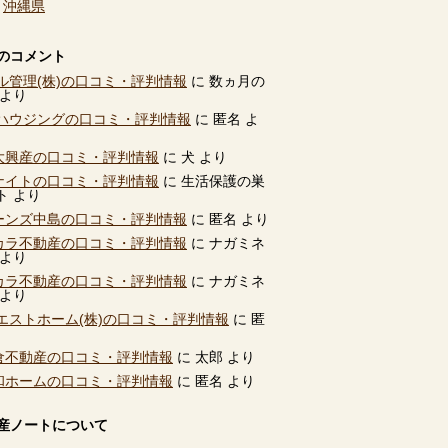
、
沖縄県
のコメント
ル管理(株)の口コミ・評判情報
に
数ヵ月の
より
ハウジングの口コミ・評判情報
に
匿名
よ
別大興産の口コミ・評判情報
に
犬
より
ユナイトの口コミ・評判情報
に
生活保護の巣
ト
より
ビーンズ中島の口コミ・評判情報
に
匿名
より
タカラ不動産の口コミ・評判情報
に
ナガミネ
より
タカラ不動産の口コミ・評判情報
に
ナガミネ
より
エストホーム(株)の口コミ・評判情報
に
匿
高倉不動産の口コミ・評判情報
に
太郎
より
共和ホームの口コミ・評判情報
に
匿名
より
産ノートについて