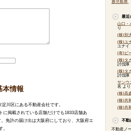
鹿児島県
最近
山口・
り
(株)
(株)
ユナイ
(有)
(株)
討伐隊
(株)
討伐隊
サンウ
名
より
基本情報
(株)
(株)
阪市淀川区にある不動産会社です。
(株)
に掲載されている店舗だけでも1833店舗あ
す。免許の届け出は大阪府にしており、大阪府エ
不動
す。
不動産ノ