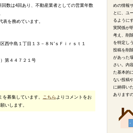
新回数は4回あり、不動産業者としての営業年数
めの情報
とに、ユ
。
るように
が代表を務めています。
実関係が
考え、削
を特定し
区西中島１丁目１３－８Ｎ’ｓＦｉｒｓｔ１
投稿を削
があった
４）第４４７２１号
さい。内
た基本的
ない投稿
に納得い
あります
ミを募集しています。
こちら
よりコメントをお
願いします。