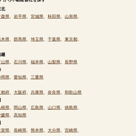
東北
青森県
、
岩手県
、
宮城県
、
秋田県
、
山形県
、
栃木県
、
群馬県
、
埼玉県
、
千葉県
、
東京都
、
信越
富山県
、
石川県
、
福井県
、
山梨県
、
長野県
海
静岡県
、
愛知県
、
三重県
京都府
、
大阪府
、
兵庫県
、
奈良県
、
和歌山県
国
島根県
、
岡山県
、
広島県
、
山口県
、
徳島県
、
愛媛県
、
高知県
縄
佐賀県
、
長崎県
、
熊本県
、
大分県
、
宮崎県
、