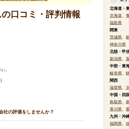
北海道・
ムの口コミ・評判情報
北海道
、
福島県
関東
茨城県
、
神奈川県
北陸・甲
新潟県
、
中部・東
さい。
岐阜県
、
)
関西
滋賀県
、
中国・四
鳥取県
、
香川県
、
会社の評価をしませんか？
九州・沖
福岡県
、