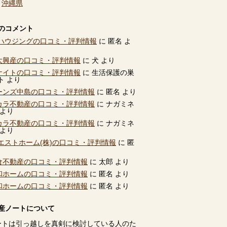
、
沖縄県
のコメント
ハウジングの口コミ・評判情報
に
匿名
よ
別大興産の口コミ・評判情報
に
犬
より
ユナイトの口コミ・評判情報
に
生活保護の巣
ト
より
ビーンズ中島の口コミ・評判情報
に
匿名
より
タカラ不動産の口コミ・評判情報
に
ナガミネ
より
タカラ不動産の口コミ・評判情報
に
ナガミネ
より
エストホーム(株)の口コミ・評判情報
に
匿
高倉不動産の口コミ・評判情報
に
太郎
より
共和ホームの口コミ・評判情報
に
匿名
より
共和ホームの口コミ・評判情報
に
匿名
より
産ノートについて
ートは引っ越しを真剣に検討している人のた