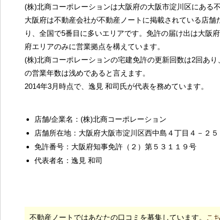
(株)北商コーポレーションは大阪府の大阪市淀川区にある
大阪府は不動産会社が不動産ノートに掲載されている店舗だ
り、全国で5番目に多いエリアです。免許の届け出は大阪
府エリアのみに営業拠点を構えています。
(株)北商コーポレーションの宅建免許の更新回数は2回あ
の営業年数は浅めであると言えます。
2014年3月時点で、逸見 和司氏が代表を務めています。
店舗/企業名：(株)北商コーポレーション
店舗所在地：大阪府大阪市淀川区西中島４丁目４－２５
免許番号：大阪府知事免許（２）第５３１１９号
代表者名：逸見 和司
不動産ノートではあなたの口コミを募集しています。
こ