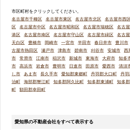
市区町村をクリックしてください。
名古屋市千種区
名古屋市東区
名古屋市北区
名古屋市西
区
名古屋市中区
名古屋市昭和区
名古屋市瑞穂区
名古屋
港区
名古屋市南区
名古屋市守山区
名古屋市緑区
名古屋
天白区
豊橋市
岡崎市
一宮市
半田市
春日井市
豊川市
古屋市熱田区
瀬戸市
津島市
碧南市
刈谷市
安城市
西
市
常滑市
江南市
稲沢市
新城市
東海市
大府市
知多
市
高浜市
岩倉市
豊明市
日進市
田原市
愛西市
清須
し市
あま市
長久手市
愛知郡東郷町
丹羽郡大口町
丹羽
治町
海部郡蟹江町
知多郡阿久比町
知多郡東浦町
知多郡
町
額田郡幸田町
愛知県の不動産会社をすべて表示する