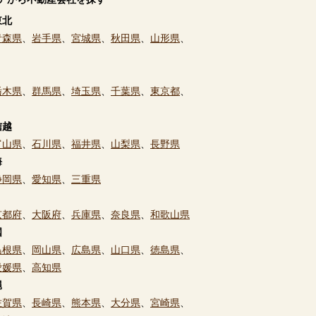
東北
青森県
、
岩手県
、
宮城県
、
秋田県
、
山形県
、
栃木県
、
群馬県
、
埼玉県
、
千葉県
、
東京都
、
信越
富山県
、
石川県
、
福井県
、
山梨県
、
長野県
海
静岡県
、
愛知県
、
三重県
京都府
、
大阪府
、
兵庫県
、
奈良県
、
和歌山県
国
島根県
、
岡山県
、
広島県
、
山口県
、
徳島県
、
愛媛県
、
高知県
縄
佐賀県
、
長崎県
、
熊本県
、
大分県
、
宮崎県
、