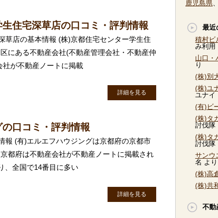
鹿児島県
ー学生住宅深草店の口コミ・評判情報
最近
深草店の基本情報 (株)京都住宅センター学生住
積村ビ
み利用
区にある不動産会社(不動産管理会社・不動産仲
山口・
り
会社が不動産ノートに掲載
(株)
(株)
詳細を見る
ユナイ
(有)
(株)
討伐隊
グの口コミ・評判情報
(株)
情報 (有)エルエフハウジングは京都府の京都市
討伐隊
。京都府は不動産会社が不動産ノートに掲載され
サンウ
名
より
り、全国で14番目に多い
(株)
(株)
詳細を見る
不動