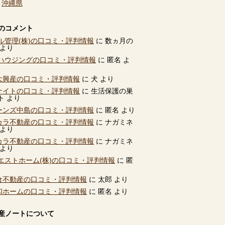
、
沖縄県
のコメント
ル管理(株)の口コミ・評判情報
に
数ヵ月の
より
ハウジングの口コミ・評判情報
に
匿名
よ
別大興産の口コミ・評判情報
に
犬
より
ユナイトの口コミ・評判情報
に
生活保護の巣
ト
より
ビーンズ中島の口コミ・評判情報
に
匿名
より
タカラ不動産の口コミ・評判情報
に
ナガミネ
より
タカラ不動産の口コミ・評判情報
に
ナガミネ
より
エストホーム(株)の口コミ・評判情報
に
匿
高倉不動産の口コミ・評判情報
に
太郎
より
共和ホームの口コミ・評判情報
に
匿名
より
産ノートについて