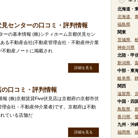
北海道・
北海道
、
伏見センターの口コミ・評判情報
福島県
関東
ターの基本情報 (株)シティホーム京都伏見セン
茨城県
、
ある不動産会社(不動産管理会社・不動産仲介業
神奈川県
が不動産ノートに掲載され
北陸・甲
新潟県
、
詳細を見る
中部・東
岐阜県
、
関西
見店の口コミ・評判情報
滋賀県
、
本情報 (株)京都賃貸Five伏見店は京都府の京都市伏
中国・四
管理会社・不動産仲介業者)です。京都府は不動
鳥取県
、
されている店舗だ
香川県
、
九州・沖
福岡県
、
詳細を見る