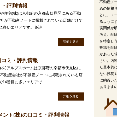
不動産ノ
ミ・評判情報
めの情報
まや住宅(株)は京都府の京都市伏見区にある不動
とに、ユ
会社が不動産ノートに掲載されている店舗だけで
るように
目に多いエリアです。免許
実関係が
考え、削
を特定し
詳細を見る
投稿を削
があった
口コミ・評判情報
さい。内
た基本的
 (株)アルプスホームは京都府の京都市伏見区に
ない投稿
は不動産会社が不動産ノートに掲載されている店
に納得い
で14番目に多いエリアで
あります
詳細を見る
ント(株)の口コミ・評判情報