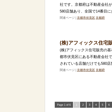
社です。京都府は不動産会社
580店舗あり、全国で14番目
関連ページ |
京都市伏見区
京都府
(株)アフィックス住宅
(株)アフィックス住宅販売の基
都市伏見区にある不動産会社
されている店舗だけでも580店
関連ページ |
京都市伏見区
京都府
Page 1 of 6
1
2
3
4
5
6