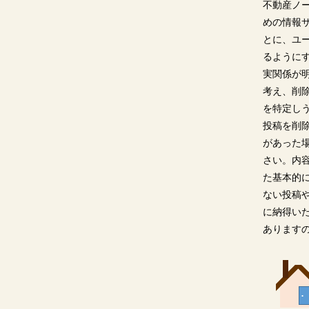
不動産ノ
めの情報
とに、ユ
るように
実関係が
考え、削
を特定し
投稿を削
があった
さい。内
た基本的
ない投稿
に納得い
あります