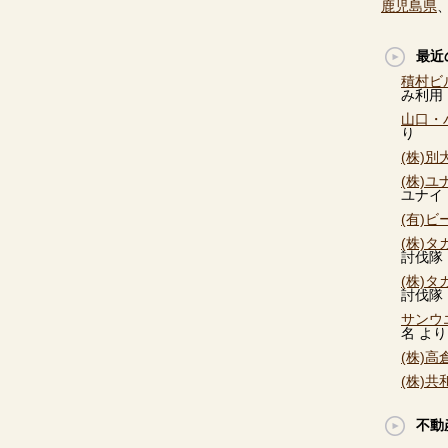
鹿児島県
最近
積村ビ
み利用
山口・
り
(株)
(株)
ユナイ
(有)
(株)
討伐隊
(株)
討伐隊
サンウ
名
より
(株)
(株)
不動