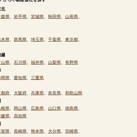
東北
青森県
、
岩手県
、
宮城県
、
秋田県
、
山形県
、
栃木県
、
群馬県
、
埼玉県
、
千葉県
、
東京都
、
信越
富山県
、
石川県
、
福井県
、
山梨県
、
長野県
海
静岡県
、
愛知県
、
三重県
京都府
、
大阪府
、
兵庫県
、
奈良県
、
和歌山県
国
島根県
、
岡山県
、
広島県
、
山口県
、
徳島県
、
愛媛県
、
高知県
縄
佐賀県
、
長崎県
、
熊本県
、
大分県
、
宮崎県
、