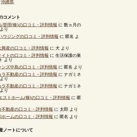
、
沖縄県
のコメント
ル管理(株)の口コミ・評判情報
に
数ヵ月の
より
ハウジングの口コミ・評判情報
に
匿名
よ
別大興産の口コミ・評判情報
に
犬
より
ユナイトの口コミ・評判情報
に
生活保護の巣
ト
より
ビーンズ中島の口コミ・評判情報
に
匿名
より
タカラ不動産の口コミ・評判情報
に
ナガミネ
より
タカラ不動産の口コミ・評判情報
に
ナガミネ
より
エストホーム(株)の口コミ・評判情報
に
匿
高倉不動産の口コミ・評判情報
に
太郎
より
共和ホームの口コミ・評判情報
に
匿名
より
産ノートについて