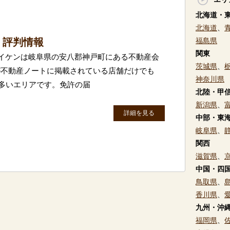
北海道・
北海道
、
・評判情報
福島県
関東
)アイケンは岐阜県の安八郡神戸町にある不動産会
茨城県
、
が不動産ノートに掲載されている店舗だけでも
神奈川県
に多いエリアです。免許の届
北陸・甲
新潟県
、
詳細を見る
中部・東
岐阜県
、
関西
滋賀県
、
中国・四
鳥取県
、
香川県
、
九州・沖
福岡県
、