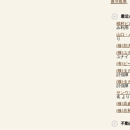
鹿児島県
最近
積村ビ
み利用
山口・
り
(株)
(株)
ユナイ
(有)
(株)
討伐隊
(株)
討伐隊
サンウ
名
より
(株)
(株)
不動