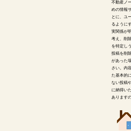
不動産ノ
めの情報
とに、ユ
るように
実関係が
考え、削
を特定し
投稿を削
があった
さい。内
た基本的
ない投稿
に納得い
あります