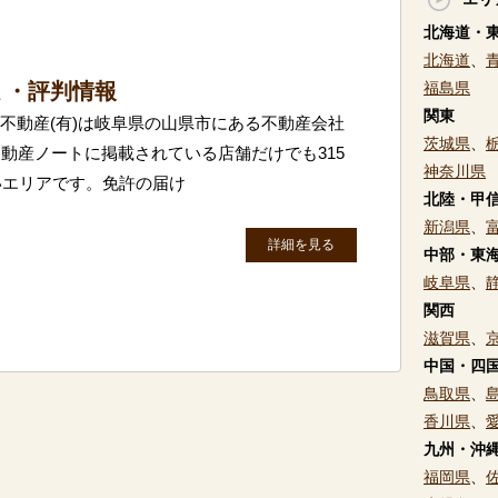
北海道・
北海道
、
ミ・評判情報
福島県
関東
富不動産(有)は岐阜県の山県市にある不動産会社
茨城県
、
動産ノートに掲載されている店舗だけでも315
神奈川県
いエリアです。免許の届け
北陸・甲
新潟県
、
詳細を見る
中部・東
岐阜県
、
関西
滋賀県
、
中国・四
鳥取県
、
香川県
、
九州・沖
福岡県
、