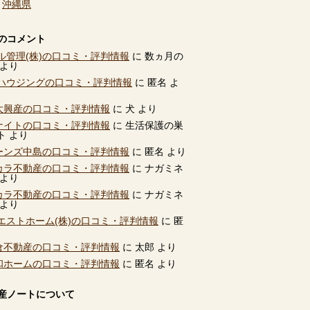
、
沖縄県
のコメント
ル管理(株)の口コミ・評判情報
に
数ヵ月の
より
ハウジングの口コミ・評判情報
に
匿名
よ
別大興産の口コミ・評判情報
に
犬
より
ユナイトの口コミ・評判情報
に
生活保護の巣
ト
より
ビーンズ中島の口コミ・評判情報
に
匿名
より
タカラ不動産の口コミ・評判情報
に
ナガミネ
より
タカラ不動産の口コミ・評判情報
に
ナガミネ
より
エストホーム(株)の口コミ・評判情報
に
匿
高倉不動産の口コミ・評判情報
に
太郎
より
共和ホームの口コミ・評判情報
に
匿名
より
産ノートについて