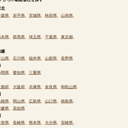
東北
青森県
、
岩手県
、
宮城県
、
秋田県
、
山形県
、
栃木県
、
群馬県
、
埼玉県
、
千葉県
、
東京都
、
信越
富山県
、
石川県
、
福井県
、
山梨県
、
長野県
海
静岡県
、
愛知県
、
三重県
京都府
、
大阪府
、
兵庫県
、
奈良県
、
和歌山県
国
島根県
、
岡山県
、
広島県
、
山口県
、
徳島県
、
愛媛県
、
高知県
縄
佐賀県
、
長崎県
、
熊本県
、
大分県
、
宮崎県
、