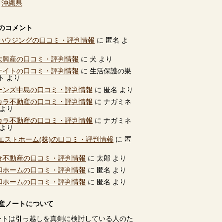
、
沖縄県
のコメント
ハウジングの口コミ・評判情報
に
匿名
よ
別大興産の口コミ・評判情報
に
犬
より
ユナイトの口コミ・評判情報
に
生活保護の巣
ト
より
ビーンズ中島の口コミ・評判情報
に
匿名
より
タカラ不動産の口コミ・評判情報
に
ナガミネ
より
タカラ不動産の口コミ・評判情報
に
ナガミネ
より
エストホーム(株)の口コミ・評判情報
に
匿
高倉不動産の口コミ・評判情報
に
太郎
より
共和ホームの口コミ・評判情報
に
匿名
より
共和ホームの口コミ・評判情報
に
匿名
より
産ノートについて
ートは引っ越しを真剣に検討している人のた