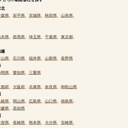
東北
青森県
、
岩手県
、
宮城県
、
秋田県
、
山形県
、
栃木県
、
群馬県
、
埼玉県
、
千葉県
、
東京都
、
信越
富山県
、
石川県
、
福井県
、
山梨県
、
長野県
海
静岡県
、
愛知県
、
三重県
京都府
、
大阪府
、
兵庫県
、
奈良県
、
和歌山県
国
島根県
、
岡山県
、
広島県
、
山口県
、
徳島県
、
愛媛県
、
高知県
縄
佐賀県
、
長崎県
、
熊本県
、
大分県
、
宮崎県
、