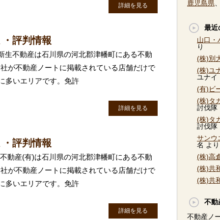
鹿児島県
詳細を見る
最近
ミ・評判情報
山口・
り
有)新生不動産は石川県の河北郡津幡町にある不動
(株)
会社が不動産ノートに掲載されている店舗だけで
(株)
ユナイ
目に多いエリアです。免許
(有)
(株)
討伐隊
詳細を見る
(株)
討伐隊
サンウ
ミ・評判情報
名
より
屋不動産(有)は石川県の河北郡津幡町にある不動
(株)
(株)
会社が不動産ノートに掲載されている店舗だけで
(株)
目に多いエリアです。免許
不動
詳細を見る
不動産ノ