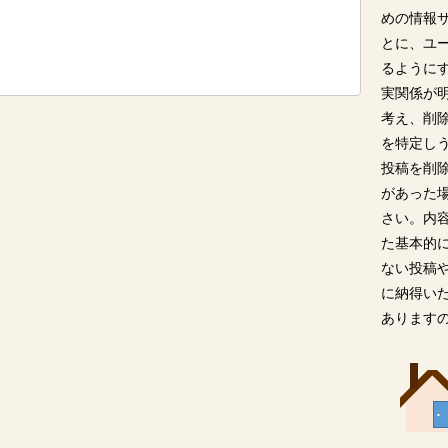
めの情報
とに、ユ
るように
実関係が
考え、削
を特定し
投稿を削
があった
さい。内
た基本的
ない投稿
に納得い
あります