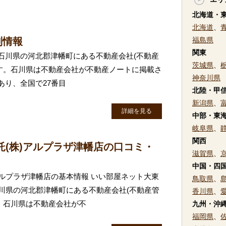
北海道・
北海道
、
判情報
福島県
関東
朗は石川県の河北郡津幡町にある不動産会社(不動産
茨城県
、
す。石川県は不動産会社が不動産ノートに掲載さ
神奈川県
あり、全国で27番目
北陸・甲
新潟県
、
詳細を見る
中部・東
岐阜県
、
関西
託(株)アルプラザ津幡店の口コミ・
滋賀県
、
中国・四
アルプラザ津幡店の基本情報 いい部屋ネット大東
鳥取県
、
石川県の河北郡津幡町にある不動産会社(不動産管
香川県
、
。石川県は不動産会社が不
九州・沖
福岡県
、