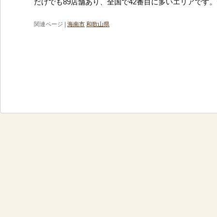
だけでも89店舗あり、全国で42番目に多いエリアです
関連ページ |
海南市
和歌山県