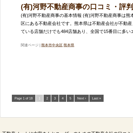
(有)河野不動産商事の口コミ・評
(有)河野不動産商事の基本情報 (有)河野不動産商事は
区にある不動産会社です。熊本県は不動産会社が不動産
ている店舗だけでも484店舗あり、全国で15番目に多い
関連ページ |
熊本市中央区
熊本県
Page 1 of 18
1
2
3
4
5
Next ›
Last »