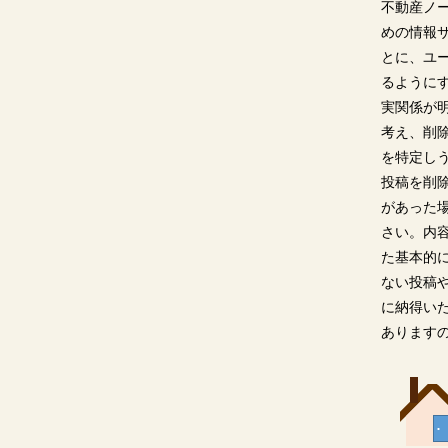
不動産ノ
めの情報
とに、ユ
るように
実関係が
考え、削
を特定し
投稿を削
があった
さい。内
た基本的
ない投稿
に納得い
あります