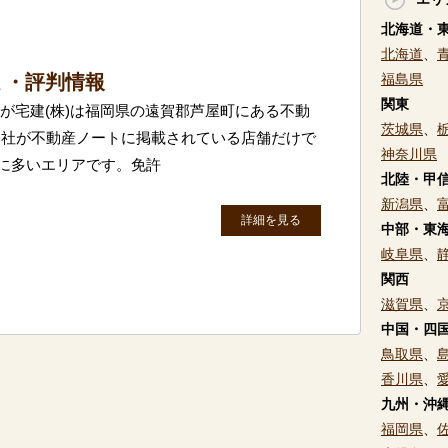
北海道・
北海道
、
ミ・評判情報
福島県
関東
んが宅建(株)は福岡県の遠賀郡芦屋町にある不動
茨城県
、
会社が不動産ノートに掲載されている店舗だけで
神奈川県
目に多いエリアです。免許
北陸・甲
新潟県
、
詳細を見る
中部・東
岐阜県
、
関西
滋賀県
、
中国・四
鳥取県
、
香川県
、
九州・沖
福岡県
、