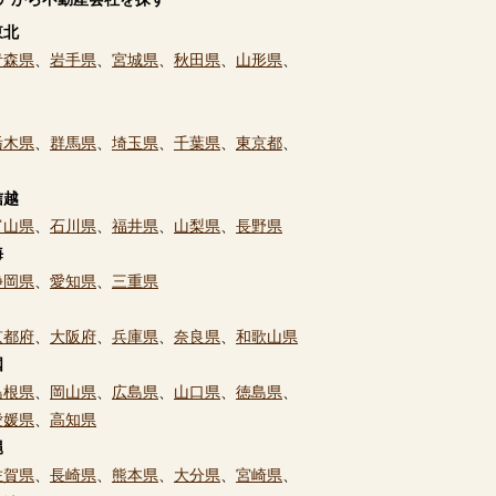
東北
青森県
、
岩手県
、
宮城県
、
秋田県
、
山形県
、
栃木県
、
群馬県
、
埼玉県
、
千葉県
、
東京都
、
信越
富山県
、
石川県
、
福井県
、
山梨県
、
長野県
海
静岡県
、
愛知県
、
三重県
京都府
、
大阪府
、
兵庫県
、
奈良県
、
和歌山県
国
島根県
、
岡山県
、
広島県
、
山口県
、
徳島県
、
愛媛県
、
高知県
縄
佐賀県
、
長崎県
、
熊本県
、
大分県
、
宮崎県
、