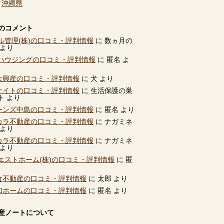
、
沖縄県
のコメント
ル管理(株)の口コミ・評判情報
に
数ヵ月の
より
ハウジングの口コミ・評判情報
に
匿名
よ
別大興産の口コミ・評判情報
に
犬
より
ユナイトの口コミ・評判情報
に
生活保護の巣
ト
より
ビーンズ中島の口コミ・評判情報
に
匿名
より
タカラ不動産の口コミ・評判情報
に
ナガミネ
より
タカラ不動産の口コミ・評判情報
に
ナガミネ
より
エストホーム(株)の口コミ・評判情報
に
匿
高倉不動産の口コミ・評判情報
に
太郎
より
共和ホームの口コミ・評判情報
に
匿名
より
産ノートについて