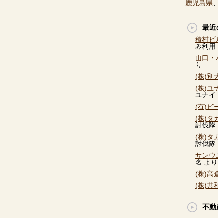
鹿児島県
最近
積村ビ
み利用
山口・
り
(株)
(株)
ユナイ
(有)
(株)
討伐隊
(株)
討伐隊
サンウ
名
より
(株)
(株)
不動