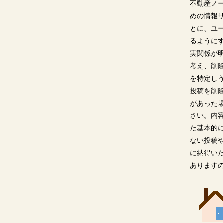
不動産ノ
めの情報
とに、ユ
るように
実関係が
考え、削
を特定し
投稿を削
があった
さい。内
た基本的
ない投稿
に納得い
あります