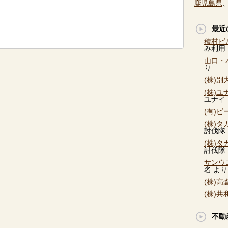
鹿児島県
最近
積村ビ
み利用
山口・
り
(株)
(株)
ユナイ
(有)
(株)
討伐隊
(株)
討伐隊
サンウ
名
より
(株)
(株)
不動