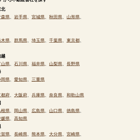
東北
青森県
、
岩手県
、
宮城県
、
秋田県
、
山形県
、
栃木県
、
群馬県
、
埼玉県
、
千葉県
、
東京都
、
信越
富山県
、
石川県
、
福井県
、
山梨県
、
長野県
海
静岡県
、
愛知県
、
三重県
京都府
、
大阪府
、
兵庫県
、
奈良県
、
和歌山県
国
島根県
、
岡山県
、
広島県
、
山口県
、
徳島県
、
愛媛県
、
高知県
縄
佐賀県
、
長崎県
、
熊本県
、
大分県
、
宮崎県
、