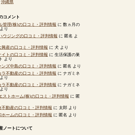
、
沖縄県
のコメント
ル管理(株)の口コミ・評判情報
に
数ヵ月の
より
ハウジングの口コミ・評判情報
に
匿名
よ
別大興産の口コミ・評判情報
に
犬
より
ユナイトの口コミ・評判情報
に
生活保護の巣
ト
より
ビーンズ中島の口コミ・評判情報
に
匿名
より
タカラ不動産の口コミ・評判情報
に
ナガミネ
より
タカラ不動産の口コミ・評判情報
に
ナガミネ
より
エストホーム(株)の口コミ・評判情報
に
匿
高倉不動産の口コミ・評判情報
に
太郎
より
共和ホームの口コミ・評判情報
に
匿名
より
産ノートについて