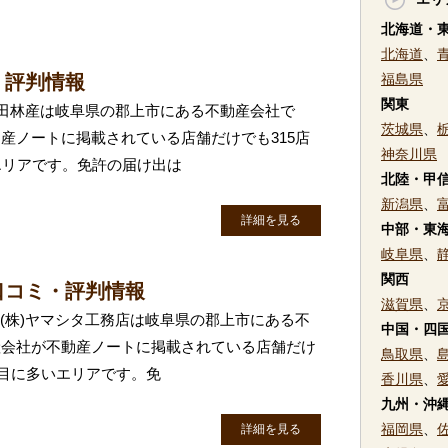
北海道・
北海道
、
・評判情報
福島県
関東
)山田林産は岐阜県の郡上市にある不動産会社で
茨城県
、
産ノートに掲載されている店舗だけでも315店
神奈川県
エリアです。免許の届け出は
北陸・甲
新潟県
、
詳細を見る
中部・東
岐阜県
、
関西
口コミ・評判情報
滋賀県
、
 (株)ヤマシタ工務店は岐阜県の郡上市にある不
中国・四
産会社が不動産ノートに掲載されている店舗だけ
鳥取県
、
番目に多いエリアです。免
香川県
、
九州・沖
福岡県
、
詳細を見る