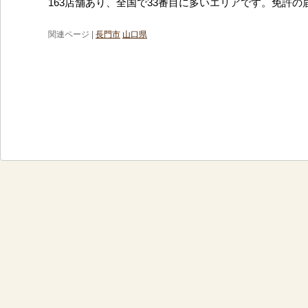
163店舗あり、全国で33番目に多いエリアです。免許の
関連ページ |
長門市
山口県