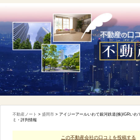
不動産ノート
>
盛岡市
>
アイジーアールいわて銀河鉄道(株)IGRい
ミ・評判情報
この不動産会社の口コミを投稿する