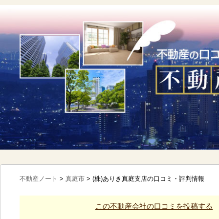
不動産ノート
>
真庭市
>
(株)ありき真庭支店の口コミ・評判情報
この不動産会社の口コミを投稿する