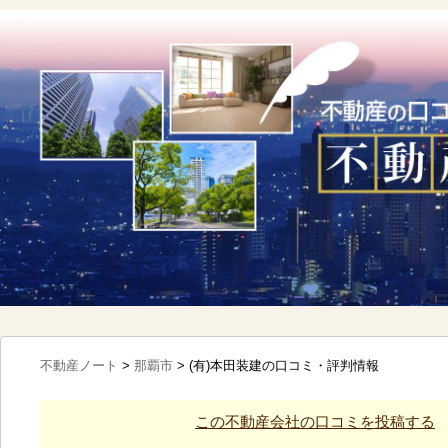
不動産ノート
>
那覇市
>
(有)本田装建の口コミ・評判情報
この不動産会社の口コミを投稿する