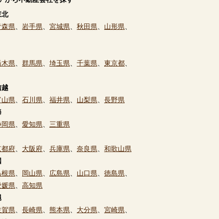
東北
青森県
、
岩手県
、
宮城県
、
秋田県
、
山形県
、
栃木県
、
群馬県
、
埼玉県
、
千葉県
、
東京都
、
信越
富山県
、
石川県
、
福井県
、
山梨県
、
長野県
海
静岡県
、
愛知県
、
三重県
京都府
、
大阪府
、
兵庫県
、
奈良県
、
和歌山県
国
島根県
、
岡山県
、
広島県
、
山口県
、
徳島県
、
愛媛県
、
高知県
縄
佐賀県
、
長崎県
、
熊本県
、
大分県
、
宮崎県
、