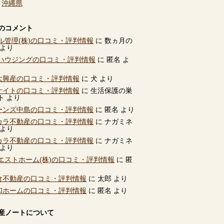
、
沖縄県
のコメント
ル管理(株)の口コミ・評判情報
に
数ヵ月の
より
ハウジングの口コミ・評判情報
に
匿名
よ
別大興産の口コミ・評判情報
に
犬
より
ユナイトの口コミ・評判情報
に
生活保護の巣
ト
より
ビーンズ中島の口コミ・評判情報
に
匿名
より
タカラ不動産の口コミ・評判情報
に
ナガミネ
より
タカラ不動産の口コミ・評判情報
に
ナガミネ
より
エストホーム(株)の口コミ・評判情報
に
匿
高倉不動産の口コミ・評判情報
に
太郎
より
共和ホームの口コミ・評判情報
に
匿名
より
産ノートについて