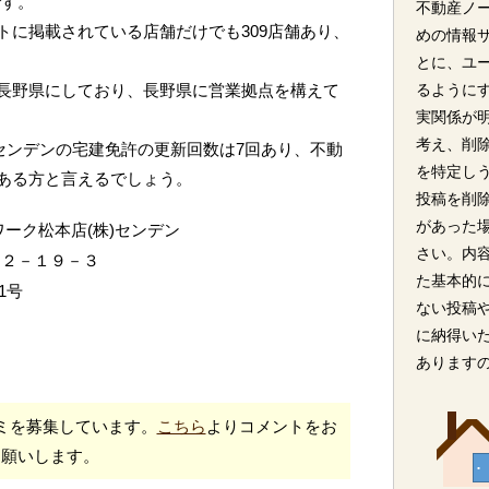
です。
不動産ノ
トに掲載されている店舗だけでも309店舗あり、
めの情報
とに、ユ
長野県にしており、長野県に営業拠点を構えて
るように
実関係が
考え、削
センデンの宅建免許の更新回数は7回あり、不動
を特定し
ある方と言えるでしょう。
投稿を削
があった
ーク松本店(株)センデン
さい。内
川２－１９－３
た基本的
1号
ない投稿
に納得い
あります
ミを募集しています。
こちら
よりコメントをお
願いします。