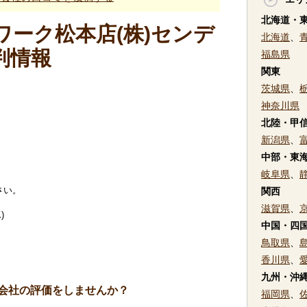
北海道・
ーク松本店(株)センデ
北海道
、
判情報
福島県
関東
茨城県
、
神奈川県
北陸・甲
新潟県
、
中部・東
岐阜県
、
さい。
関西
滋賀県
、
)
中国・四
鳥取県
、
香川県
、
九州・沖
会社の評価をしませんか？
福岡県
、