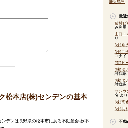
鹿児島県
最近
積村ビ
み利用
山口・
り
(株)
(株)
ユナイ
(有)
(株)
討伐隊
(株)
討伐隊
サンウ
ク松本店(株)センデンの基本
名
より
(株)
(株)
センデンは長野県の松本市にある不動産会社(不
不動