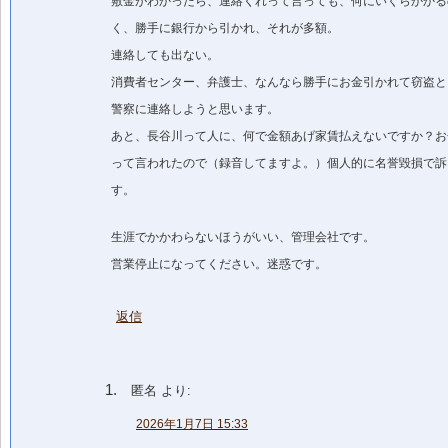
敷金がわかったら、連絡くれって言っても、何にいくらかかる
く、勝手に銀行から引かれ、それが多額。
連絡しても出ない。
消費者センター、弁護士、なんなら勝手にお金引かれて窃盗と
警察に連絡しようと思います。
あと、長谷川って人に、何で金額あげ家賃払えないですか？お
って言われたので（録音してますよ。）個人的に名誉毀損で訴
す。
生涯でかかわらないほうがいい、管理会社です。
営業停止になってください。迷惑です。
返信
匿名
より:
2026年1月7日 15:33