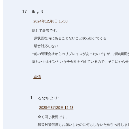
tk
より:
2024年12月8日 15:03
総じて最悪です。
+原状回復時にあることないこと吹っ掛けてくる
+騒音対応しない
+前の管理会社からのリプレイスがあったのですが、掃除頻度が
落ちた※ホゼンという子会社を抱えているので、そこにやらせ
返信
るなち
より:
2025年8月20日 12:43
全く同じ状況です。
騒音対策何度もお願いしたのに何もしないため引っ越しま