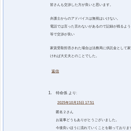
皆さんも交渉した方が良いと思います。
弁護士からのアドバイスは無視はいけない。
電話では言った言わないがあるので記録が残るよう
等で交渉が良い
家賃受取拒否された場合は法務局に供託金として家
ければ大丈夫とのことでした。
返信
特命係
より:
2025年10月15日 17:51
匿名２さん
お返事どうもありがとうございました。
今後良いほうに流れていくことを願っておりま