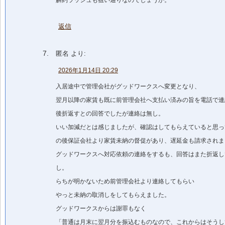
返信
匿名
より:
2026年1月14日 20:29
入居途中で管理会社がグッドワークスへ変更となり、
翌月以降の家賃も既に前管理会社へ支払い済みの旨を電話で連
後折返すとの回答でしたが連絡は無し。
いい加減だとは感じましたが、確認はしてもらえていると思っ
の後保証会社より家賃未納の督促があり、遅延金も請求されま
グッドワークスへ対応依頼の連絡をするも、回答はまた折返し
し。
らちが明かないため前管理会社より連絡してもらい
やっと未納の取消しをしてもらえました。
グッドワークスからは謝罪もなく
「普通は月末に翌月分を振込むものなので、これからはそうし