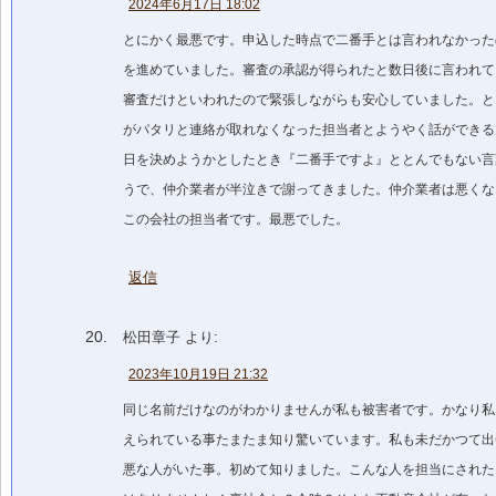
2024年6月17日 18:02
とにかく最悪です。申込した時点で二番手とは言われなかった
を進めていました。審査の承認が得られたと数日後に言われて
審査だけといわれたので緊張しながらも安心していました。と
がパタリと連絡が取れなくなった担当者とようやく話ができる
日を決めようかとしたとき『二番手ですよ』ととんでもない言
うで、仲介業者が半泣きで謝ってきました。仲介業者は悪くな
この会社の担当者です。最悪でした。
返信
松田章子
より:
2023年10月19日 21:32
同じ名前だけなのがわかりませんが私も被害者です。かなり私
えられている事たまたま知り驚いています。私も未だかつて出
悪な人がいた事。初めて知りました。こんな人を担当にされた