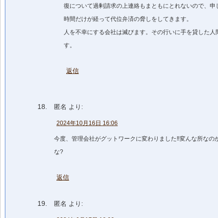
復について過剰請求の上連絡もまともにとれないので、申
時間だけが経って代位弁済の脅しをしてきます。
人を不幸にする会社は滅びます。その行いに手を貸した人
す。
返信
匿名
より:
2024年10月16日 16:06
今度、管理会社がグットワークに変わりました‼️変んな所なの
な?
返信
匿名
より: