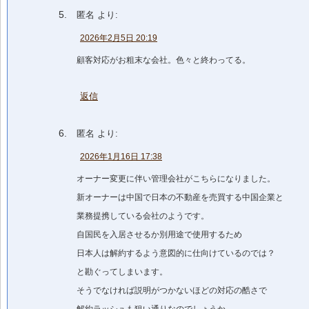
匿名
より:
2026年2月5日 20:19
顧客対応がお粗末な会社。色々と終わってる。
返信
匿名
より:
2026年1月16日 17:38
オーナー変更に伴い管理会社がこちらになりました。
新オーナーは中国で日本の不動産を売買する中国企業と
業務提携している会社のようです。
自国民を入居させるか別用途で使用するため
日本人は解約するよう意図的に仕向けているのでは？
と勘ぐってしまいます。
そうでなければ説明がつかないほどの対応の酷さで
解約ラッシュも狙い通りなのでしょうか。