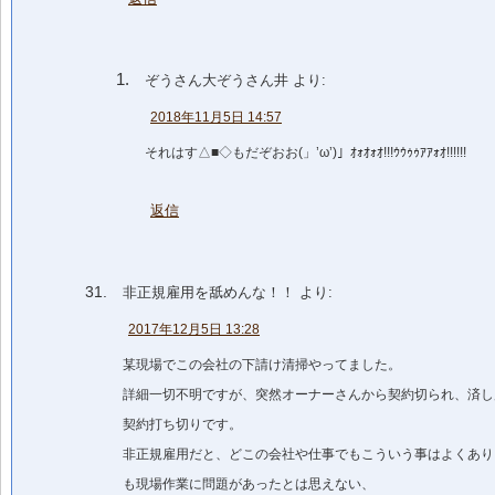
ぞうさん大ぞうさん井
より:
2018年11月5日 14:57
それはす△■◇もだぞおお(」’ω’)」ｵｫｵｫｵ!!!ｳｳｩｩｱｱｫｵ!!!!!!
返信
非正規雇用を舐めんな！！
より:
2017年12月5日 13:28
某現場でこの会社の下請け清掃やってました。
詳細一切不明ですが、突然オーナーさんから契約切られ、済し
契約打ち切りです。
非正規雇用だと、どこの会社や仕事でもこういう事はよくあり
も現場作業に問題があったとは思えない、