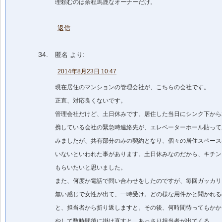
理頼むのは余程馬鹿なオーナーだけ。
返信
匿名
より:
2014年8月23日 10:47
現在居住のマンションの管理会社が、こちらの会社です。
正直、対応良くないです。
管理会社だけど、土日休みです。居住した当日にシンク下から
携している会社の緊急時連絡先が、エレベーターホール貼って
みましたが、共有部分のみの契約となり、個々の居住スペース
いないといわれた事があります。土日休みなのだから、キチン
もらいたいと思いました。
また、何度か電話で問い合わせをしたのですが、毎回ガッカリ
無い感じで女性が出て、一時受け。どの様な用件かと聞かれる
と、担当者から折り返しますと。その後、何時間待ってもかか
やして数時間後に掛け直すと、あっさり担当者が出てくる。