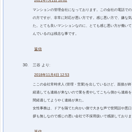
2021年7月1日 10:02
マンションの管理会社になっております。この会社の電話での
の方ですが、非常に対応が悪い方です。感じ悪い方で、嫌な気
た。とても良いマンションなのに、とても感じ悪い方が働いて
んでいるのは残念な事です。
返信
三谷
より:
2018年11月4日 12:53
ここの会社常時求人 (管理・営業)を出しているけど、面接が終
経過しても連絡が来ないので業を煮やしてこちら側から連絡を
間経過してようやく連絡が来た。
女性事務は、ドアを隔てた向かい側で大きな声で世間話や悪口
拶も無しなので感じの悪い会社で不採用扱いで感謝しておりま
返信