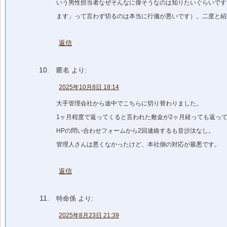
いう男性担当者なぜそんなに偉そうなのは知りたいぐらいです
ます」って言わず切るのは本当に行儀が悪いです）。二度と紹
返信
匿名
より:
2025年10月8日 18:14
大手管理会社から途中でこちらに切り替わりました。
1ヶ月程度で返ってくると言われた敷金が2ヶ月経っても返っ
HPの問い合わせフォームから2回連絡するも音沙汰なし。
管理人さんは悪くなかったけど、本社側の対応が最悪です。
返信
特命係
より:
2025年8月23日 21:39