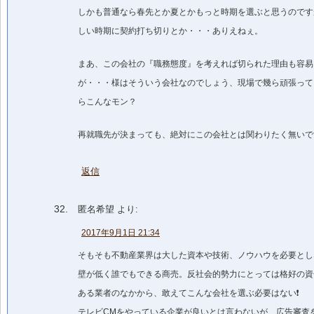
しかも普通なら春先とか夏とかもっと時期を選ぶと思うのです
しい時期に契約打ち切りとか・・・ありえねぇ。
まあ、この会社の『職務態度』を考えれば切られた理由も容易
が・・・様はそういう会社なのでしょう、現場で幾ら頑張っても
らこんなモン？
再就職先が決まっても、絶対にこの会社とは関わりたく無いで
返信
匿名希望
より:
2017年9月1日 21:34
そもそも不動産業界は大した資本や技術、ノウハウを必要とし
壁が低く誰でもできる商売。反社会的勢力にとっては格好の資
ある業者のなかから、敢えてこんな会社を選ぶ必要はない❗
テレビCMをやっている企業が良いとは言わないが、広告審査