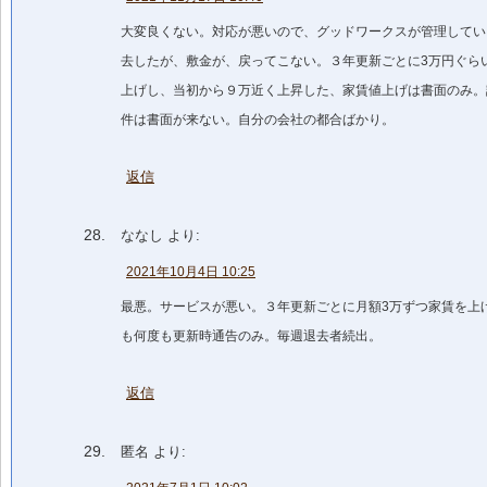
大変良くない。対応が悪いので、グッドワークスが管理してい
去したが、敷金が、戻ってこない。３年更新ごとに3万円ぐら
上げし、当初から９万近く上昇した、家賃値上げは書面のみ。
件は書面が来ない。自分の会社の都合ばかり。
返信
ななし
より:
2021年10月4日 10:25
最悪。サービスが悪い。３年更新ごとに月額3万ずつ家賃を上
も何度も更新時通告のみ。毎週退去者続出。
返信
匿名
より: