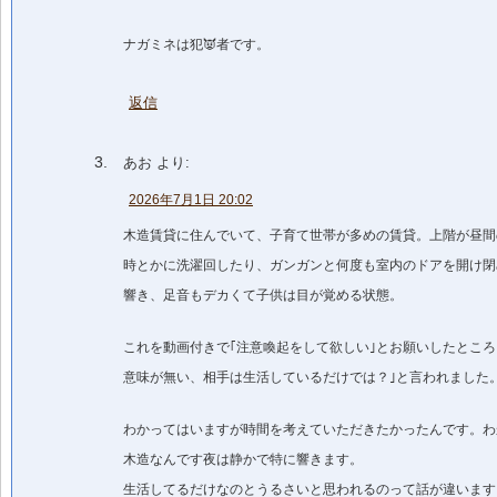
ナガミネは犯👿者です。
返信
あお
より:
2026年7月1日 20:02
木造賃貸に住んでいて、子育て世帯が多めの賃貸。上階が昼間
時とかに洗濯回したり、ガンガンと何度も室内のドアを開け閉
響き、足音もデカくて子供は目が覚める状態。
これを動画付きで｢注意喚起をして欲しい｣とお願いしたところ
意味が無い、相手は生活しているだけでは？｣と言われました
わかってはいますが時間を考えていただきたかったんです。わ
木造なんです夜は静かで特に響きます。
生活してるだけなのとうるさいと思われるのって話が違います