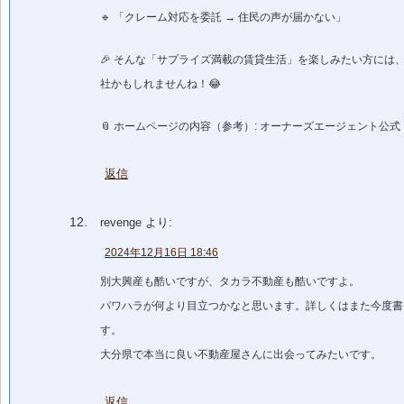
🔹 「クレーム対応を委託 → 住民の声が届かない」
🎉 そんな「サプライズ満載の賃貸生活」を楽しみたい方には
社かもしれませんね！😂
📎 ホームページの内容（参考）: オーナーズエージェント公式
返信
revenge
より:
2024年12月16日 18:46
別大興産も酷いですが、タカラ不動産も酷いですよ。
パワハラが何より目立つかなと思います。詳しくはまた今度書
す。
大分県で本当に良い不動産屋さんに出会ってみたいです。
返信