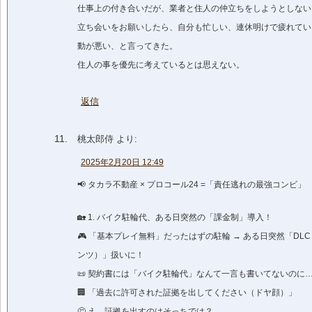
仕事上の付き合いだが、業者と住人の仲立ちをしようとしない
立ち会いをお願いしたら、自分も忙しい、連休明けで疲れてい
動が悪い、と言ってきた。
住人の事を優先に考えているとは思えない。
返信
桃太郎侍
より:
2025年2月20日 12:49
📢 タカラ不動産 × プロコール24 =「責任逃れの最強コンビ」
🏡 1. バイク駐輪代、ある日突然の「課金制」導入！
🎮 「基本プレイ無料」だったはずの駐輪 → ある日突然「DL
ンツ）」扱いに！
📜 契約書には「バイク駐輪代」なんて一言も書いてないのに
🏢 「過去に許可された証拠を出してください（ドヤ顔）」
🤔 え、証拠を出すのはそっちでは？