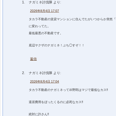
ナガミネ討伐隊
より:
2026年8月4日 17:07
タカラ不動産の賃貸マンションに住んでたがいつからか突然『
に変わってた。
最低最悪の不動産です。
底辺ヤクザのナガミネ！ぶち◯すぞ！！
返信
ナガミネ討伐隊
より:
2026年8月4日 17:04
タカラ不動産のナガミネって💩野郎はマジで最低なカス‼️
退居費用をぼったくるのに必死なカス‼️
絶対に許さん‼️