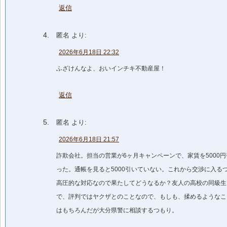
返信
匿名
より:
2026年6月18日 22:32
ふざけんなよ、おいインチキ不動産屋！
返信
匿名
より:
2026年6月18日 21:57
詐欺会社。担当の営業が6ヶ月キャンペーンで、家賃を5000
った。通帳を見ると5000引いていない。これから交渉に入る
高圧的な対応なので果たしてどうなるか？友人の高校の同級生
で、評判ではヤクザとのことなので、もしも、揉めるようなこ
はもちろんだが大分県警に相談するつもり。