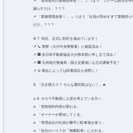
📌 「管理会社の業務効率化！」 → つまり「クレーム処理を
減らすだけ」？？？
📌 「業務環境改善！」 → つまり「社員が辞めすぎて業務回
だけ」？？？
🚨 7. 現在、正式に対応を進めています！
📌 📞 警察（大分中央警察署）に相談済み！
📌 🏢 全日本不動産協会大分県本部に申し立て済み！
📌 🏢 九州地方整備局・国土交通省にも正式通報予定！
📌 ⚖️ 場合によっては民事訴訟も視野に！
💪 「泣き寝入り？ そんな選択肢はない！」🔥
⚠️ 8. タカラ不動産に入居を考えている方へ
🔹 「突然契約内容が変わる」
🔹 「オーナーが脅迫してくる」
🔹 「管理会社の社員が勝手に駐車場を使う」
🔹 「自分のバイクが『無断駐車』にされる」