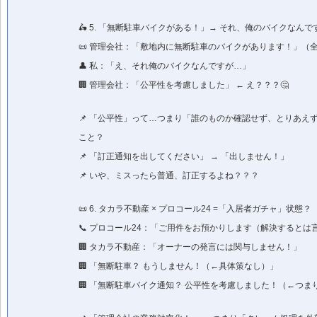
🛵 5. 「無断駐車バイクがある！」→ それ、俺のバイクなんで
📜 管理会社：「敷地内に無断駐車のバイクがあります！」（全
👤 私：「え、それ俺のバイクなんですが…」
🏢 管理会社：「公平性を考慮しました」 ← え？？？🤔
📌 「公平性」って…つまり「誰のものか確認せず、とりあえ
こと？
📌 「訂正通知を出してください」 → 「出しません！」
📌 いや、ミスったら普通、訂正するよね？？？
📜 6. タカラ不動産 × プロコール24 =「入居者ガチャ」状態？
📞 プロコール24：「ご用件をお預かりします（解決するとは
🏢 タカラ不動産：「オーナーの発言には関与しません！」
🏢 「無断駐車？ もうしません！（←具体策なし）」
🏢 「無断駐車バイク通知？ 公平性を考慮しました！（←つま