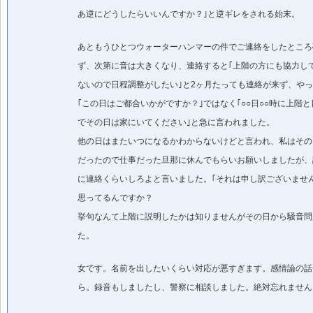
あ逆にどうしたらいいんですか？｣と逆ギレをされる始末。
あともうひとつウォーターハンマーの件でご連絡をしたところ
ず、次第に音は大きくなり、連絡すると｢上階の方にも協力し
ないので日程調整がしたい｣と2ヶ月たっても連絡が来ず、や
｢この日はご都合いかがですか？｣ではなく｢○○日○○時に上階
でその日は家にいてください｣と急に言われました。
他の日はまたいつになるかわからないけどと言われ、私はその
だったので仕事だった旦那に休んでもらいお願いしましたが、
に連絡くらいしろよと言いました。｢それは申し訳ございませ
思ってるんですか？
挙句なんて上階に説明したかは知りませんがその日から騒音問
た。
女です。名前を出したいくらい対応が悪すぎます。感情論の話
ら。録音もしましたし、警察に相談しました。絶対忘れません