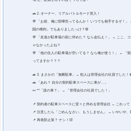
🚗 2. オーナー、リアルバトルモード突入！
💬 「お前、俺に喧嘩売ってるんか！ いつでも相手するぞ！」 
闘の権利」でもありましたっけ？💀
💬 「友達が駐車場の前に停めた？ なら金払え！」 ← ここ、
ゃなかったよね？
💬 「他の住人の駐車場が空いてる？ なら俺が使う！」 ← 「
ってますか？？？
🚙 3. まさかの「無断駐車」→ 犯人は管理会社の社員でした！
🚗 「あれ？ 自分の契約駐車スペースに車が…」
👀 **「誰の車？」 → 「管理会社の社員でした！」
📌 契約者の駐車スペースに堂々と停める管理会社 → これって
📌 注意したら「ごめんなさい、もうしません」 → いやいや
📌 再発防止策？ ナシ！🤣