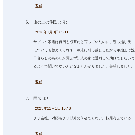
返信
山の上の住民
より:
2026年1月3日 05:11
サブスク家電は何回も必要だと言っていたのに、引っ越し後、
についても教えてくれず、年末に引っ越ししたから年始まで洗
日暮らしのものしか買えず知人の家に避難して助けてもらいま
るようで聞いてないんだなぁとわかりました。失望しました。
返信
匿名
より:
2025年11月1日 10:48
クソ会社。対応もクソ以外の何者でもない。転居考えている
返信