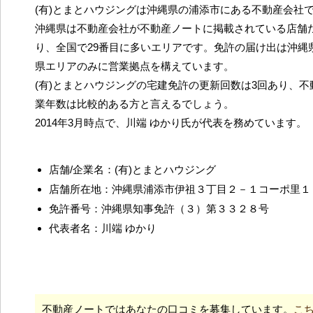
(有)とまとハウジングは沖縄県の浦添市にある不動産会社
沖縄県は不動産会社が不動産ノートに掲載されている店舗だ
り、全国で29番目に多いエリアです。免許の届け出は沖縄
県エリアのみに営業拠点を構えています。
(有)とまとハウジングの宅建免許の更新回数は3回あり、
業年数は比較的ある方と言えるでしょう。
2014年3月時点で、川端 ゆかり氏が代表を務めています。
店舗/企業名：(有)とまとハウジング
店舗所在地：沖縄県浦添市伊祖３丁目２－１コーポ里１
免許番号：沖縄県知事免許（３）第３３２８号
代表者名：川端 ゆかり
不動産ノートではあなたの口コミを募集しています。
こ