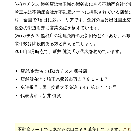
(株)カチタス 熊谷店は埼玉県の熊谷市にある不動産会社で
埼玉県は不動産会社が不動産ノートに掲載されている店舗だ
り、全国で3番目に多いエリアです。免許の届け出は国土
複数の都道府県に営業拠点を構えています。
(株)カチタス 熊谷店の宅建免許の更新回数は4回あり、不
業年数は比較的ある方と言えるでしょう。
2014年3月時点で、新井 健資氏が代表を務めています。
店舗/企業名：(株)カチタス 熊谷店
店舗所在地：埼玉県熊谷市万吉７８１－１７
免許番号：国土交通大臣免許（４）第５４７５号
代表者名：新井 健資
不動産ノートではあなたの口コミを募集しています。
こ