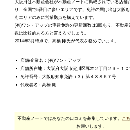
大阪府は不動産会社が不動産ノートに掲載されている店舗だ
り、全国で5番目に多いエリアです。免許の届け出は大阪
府エリアのみに営業拠点を構えています。
(有)ワン・アップの宅建免許の更新回数は3回あり、不動
数は比較的ある方と言えるでしょう。
2014年3月時点で、高橋 剛氏が代表を務めています。
店舗/企業名：(有)ワン・アップ
店舗所在地：大阪府大阪市淀川区塚本２丁目２３－１０
免許番号：大阪府知事免許（３）第４８８６７号
代表者名：高橋 剛
不動産ノートではあなたの口コミを募集しています。
こ
お願いします。