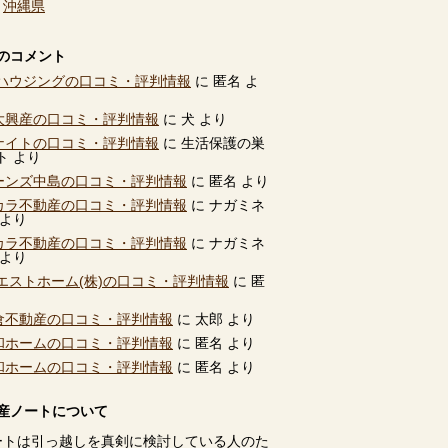
、
沖縄県
のコメント
ハウジングの口コミ・評判情報
に
匿名
よ
別大興産の口コミ・評判情報
に
犬
より
ユナイトの口コミ・評判情報
に
生活保護の巣
ト
より
ビーンズ中島の口コミ・評判情報
に
匿名
より
タカラ不動産の口コミ・評判情報
に
ナガミネ
より
タカラ不動産の口コミ・評判情報
に
ナガミネ
より
エストホーム(株)の口コミ・評判情報
に
匿
高倉不動産の口コミ・評判情報
に
太郎
より
共和ホームの口コミ・評判情報
に
匿名
より
共和ホームの口コミ・評判情報
に
匿名
より
産ノートについて
ートは引っ越しを真剣に検討している人のた