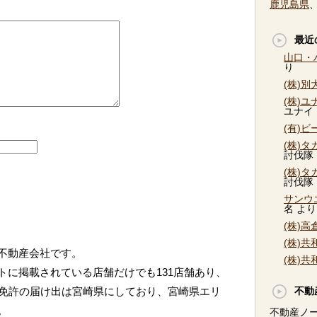
鹿児島県
最近
山口・
り
(株)
(株)
ユナイ
(有)
(株)
討伐隊
(株)
討伐隊
サンウ
名
より
(株)
(株)
不動産会社です。
(株)
トに掲載されている店舗だけでも131店舗あり、
。免許の届け出は宮崎県にしており、宮崎県エリ
不動
。
不動産ノ