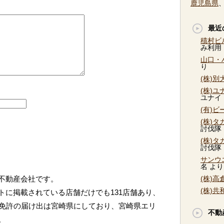
鹿児島県
最近
積村ビ
み利用
山口・
り
(株)
(株)
ユナイ
(有)
(株)
討伐隊
(株)
討伐隊
サンウ
名
より
不動産会社です。
(株)
(株)
トに掲載されている店舗だけでも131店舗あり、
。免許の届け出は宮崎県にしており、宮崎県エリ
不動
。