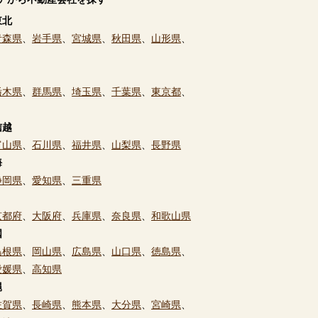
東北
青森県
、
岩手県
、
宮城県
、
秋田県
、
山形県
、
栃木県
、
群馬県
、
埼玉県
、
千葉県
、
東京都
、
信越
富山県
、
石川県
、
福井県
、
山梨県
、
長野県
海
静岡県
、
愛知県
、
三重県
京都府
、
大阪府
、
兵庫県
、
奈良県
、
和歌山県
国
島根県
、
岡山県
、
広島県
、
山口県
、
徳島県
、
愛媛県
、
高知県
縄
佐賀県
、
長崎県
、
熊本県
、
大分県
、
宮崎県
、