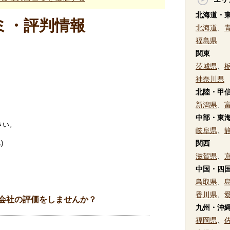
北海道・
ミ・評判情報
北海道
、
福島県
関東
茨城県
、
神奈川県
北陸・甲
新潟県
、
中部・東
さい。
岐阜県
、
)
関西
滋賀県
、
中国・四
鳥取県
、
香川県
、
会社の評価をしませんか？
九州・沖
福岡県
、