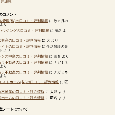
、
沖縄県
のコメント
ル管理(株)の口コミ・評判情報
に
数ヵ月の
より
ハウジングの口コミ・評判情報
に
匿名
よ
別大興産の口コミ・評判情報
に
犬
より
ユナイトの口コミ・評判情報
に
生活保護の巣
ト
より
ビーンズ中島の口コミ・評判情報
に
匿名
より
タカラ不動産の口コミ・評判情報
に
ナガミネ
より
タカラ不動産の口コミ・評判情報
に
ナガミネ
より
エストホーム(株)の口コミ・評判情報
に
匿
高倉不動産の口コミ・評判情報
に
太郎
より
共和ホームの口コミ・評判情報
に
匿名
より
産ノートについて