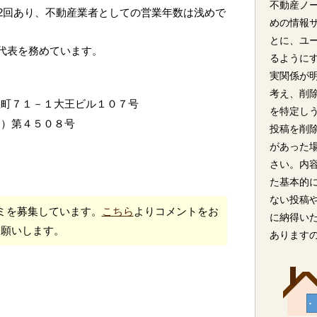
不動産ノ
2回あり、不動産業者としての営業年数は浅めで
めの情報
とに、ユ
が代表を務めています。
るように
実関係が
考え、削
王町７１－１大王ビル１０７号
を特定し
２）第４５０８号
投稿を削
があった
さい。内
た基本的
ない投稿
ミを募集しています。
こちら
よりコメントをお
に納得い
願いします。
あります