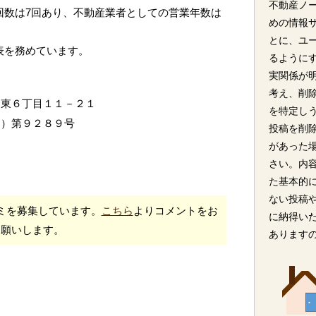
不動産ノ
回数は7回あり、不動産業者としての営業年数は
めの情報
とに、ユ
代表を務めています。
るように
実関係が
考え、削
和東６丁目１１－２１
を特定し
７）第９２８９号
投稿を削
があった
さい。内
た基本的
ない投稿
ミを募集しています。
こちら
よりコメントをお
に納得い
願いします。
あります