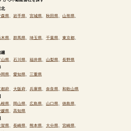
東北
青森県
、
岩手県
、
宮城県
、
秋田県
、
山形県
、
栃木県
、
群馬県
、
埼玉県
、
千葉県
、
東京都
、
信越
富山県
、
石川県
、
福井県
、
山梨県
、
長野県
海
静岡県
、
愛知県
、
三重県
京都府
、
大阪府
、
兵庫県
、
奈良県
、
和歌山県
国
島根県
、
岡山県
、
広島県
、
山口県
、
徳島県
、
愛媛県
、
高知県
縄
佐賀県
、
長崎県
、
熊本県
、
大分県
、
宮崎県
、