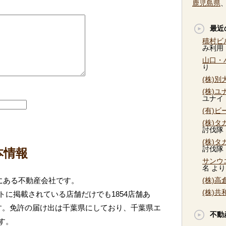
鹿児島県
最近
積村ビ
み利用
山口・
り
(株)
(株)
ユナイ
(有)
(株)
討伐隊
(株)
討伐隊
本情報
サンウ
名
より
にある不動産会社です。
(株)
(株)
に掲載されている店舗だけでも1854店舗あ
す。免許の届け出は千葉県にしており、千葉県エ
不動
す。