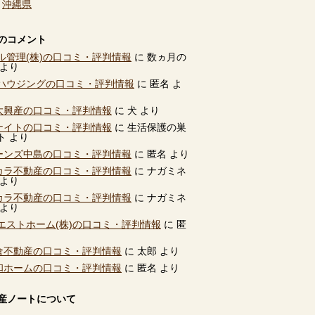
、
沖縄県
のコメント
ル管理(株)の口コミ・評判情報
に
数ヵ月の
より
ハウジングの口コミ・評判情報
に
匿名
よ
別大興産の口コミ・評判情報
に
犬
より
ユナイトの口コミ・評判情報
に
生活保護の巣
ト
より
ビーンズ中島の口コミ・評判情報
に
匿名
より
タカラ不動産の口コミ・評判情報
に
ナガミネ
より
タカラ不動産の口コミ・評判情報
に
ナガミネ
より
エストホーム(株)の口コミ・評判情報
に
匿
高倉不動産の口コミ・評判情報
に
太郎
より
共和ホームの口コミ・評判情報
に
匿名
より
産ノートについて