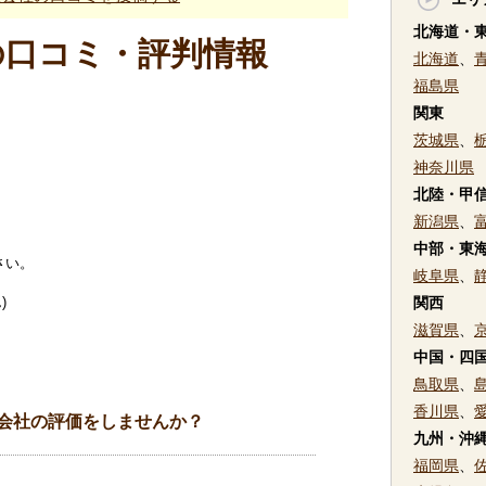
北海道・
の口コミ・評判情報
北海道
、
福島県
関東
茨城県
、
神奈川県
北陸・甲
新潟県
、
中部・東
さい。
岐阜県
、
)
関西
滋賀県
、
中国・四
鳥取県
、
香川県
、
会社の評価をしませんか？
九州・沖
福岡県
、