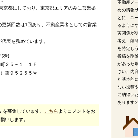
不動産ノ
東京都にしており、東京都エリアのみに営業拠
めの情報
とに、ユ
の更新回数は1回あり、不動産業者としての営業
るように
実関係が
考え、削
氏が代表を務めています。
を特定し
(株)
投稿を削
があった
本町２５－１ １Ｆ
さい。内
１）第９５２５５号
た基本的
ない投稿
に納得い
あります
ミを募集しています。
こちら
よりコメントをお
願いします。