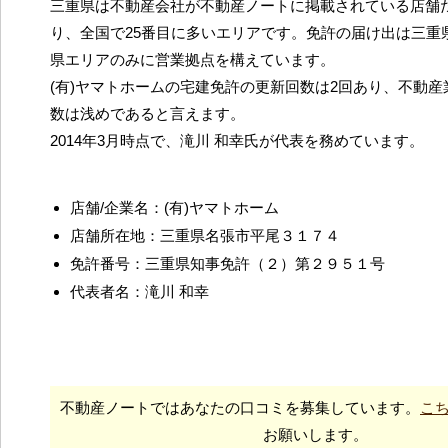
三重県は不動産会社が不動産ノートに掲載されている店舗だ
り、全国で25番目に多いエリアです。免許の届け出は三重
県エリアのみに営業拠点を構えています。
(有)ヤマトホームの宅建免許の更新回数は2回あり、不動
数は浅めであると言えます。
2014年3月時点で、滝川 和幸氏が代表を務めています。
店舗/企業名：(有)ヤマトホーム
店舗所在地：三重県名張市平尾３１７４
免許番号：三重県知事免許（２）第２９５１号
代表者名：滝川 和幸
不動産ノートではあなたの口コミを募集しています。
こ
お願いします。