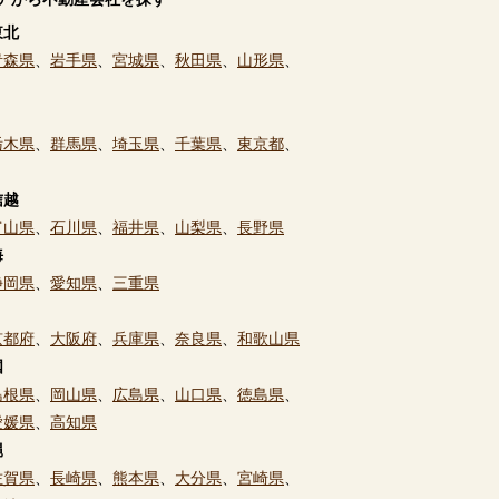
東北
青森県
、
岩手県
、
宮城県
、
秋田県
、
山形県
、
栃木県
、
群馬県
、
埼玉県
、
千葉県
、
東京都
、
信越
富山県
、
石川県
、
福井県
、
山梨県
、
長野県
海
静岡県
、
愛知県
、
三重県
京都府
、
大阪府
、
兵庫県
、
奈良県
、
和歌山県
国
島根県
、
岡山県
、
広島県
、
山口県
、
徳島県
、
愛媛県
、
高知県
縄
佐賀県
、
長崎県
、
熊本県
、
大分県
、
宮崎県
、