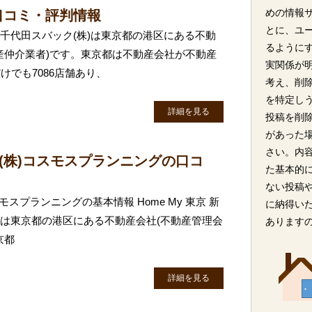
めの情報
口コミ・評判情報
とに、ユ
 千代田スバック(株)は東京都の港区にある不動
るように
産仲介業者)です。東京都は不動産会社が不動産
実関係が
でも7086店舗あり、
考え、削
を特定し
詳細を見る
投稿を削
があった
さい。内
橋店 (株)コスモスプランニングの口コ
た基本的
ない投稿
コスモスプランニングの基本情報 Home My 東京 新
に納得い
グは東京都の港区にある不動産会社(不動産管理会
あります
京都
詳細を見る