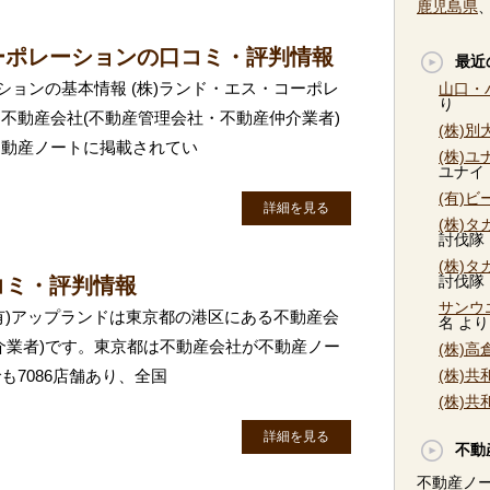
鹿児島県
コーポレーションの口コミ・評判情報
最近
ションの基本情報 (株)ランド・エス・コーポレ
山口・
り
不動産会社(不動産管理会社・不動産仲介業者)
(株)
不動産ノートに掲載されてい
(株)
ユナイ
(有)
詳細を見る
(株)
討伐隊
(株)
討伐隊
コミ・評判情報
サンウ
(有)アップランドは東京都の港区にある不動産会
名
より
介業者)です。東京都は不動産会社が不動産ノー
(株)
7086店舗あり、全国
(株)
(株)
詳細を見る
不動
不動産ノ