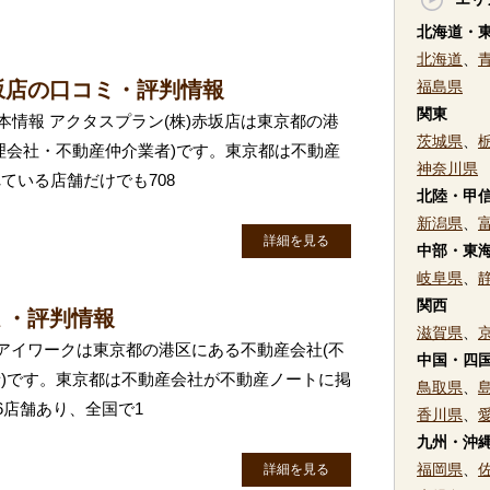
北海道・
北海道
、
坂店の口コミ・評判情報
福島県
関東
本情報 アクタスプラン(株)赤坂店は東京都の港
茨城県
、
理会社・不動産仲介業者)です。東京都は不動産
神奈川県
ている店舗だけでも708
北陸・甲
新潟県
、
詳細を見る
中部・東
岐阜県
、
関西
ミ・評判情報
滋賀県
、
株)アイワークは東京都の港区にある不動産会社(不
中国・四
)です。東京都は不動産会社が不動産ノートに掲
鳥取県
、
6店舗あり、全国で1
香川県
、
九州・沖
福岡県
、
詳細を見る