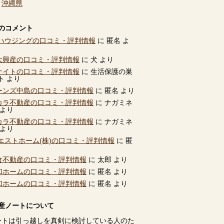
、
沖縄県
のコメント
ハウジングの口コミ・評判情報
に
匿名
よ
別大興産の口コミ・評判情報
に
犬
より
ユナイトの口コミ・評判情報
に
生活保護の巣
ト
より
ビーンズ中島の口コミ・評判情報
に
匿名
より
タカラ不動産の口コミ・評判情報
に
ナガミネ
より
タカラ不動産の口コミ・評判情報
に
ナガミネ
より
エストホーム(株)の口コミ・評判情報
に
匿
高倉不動産の口コミ・評判情報
に
太郎
より
共和ホームの口コミ・評判情報
に
匿名
より
共和ホームの口コミ・評判情報
に
匿名
より
産ノートについて
ートは引っ越しを真剣に検討している人のた