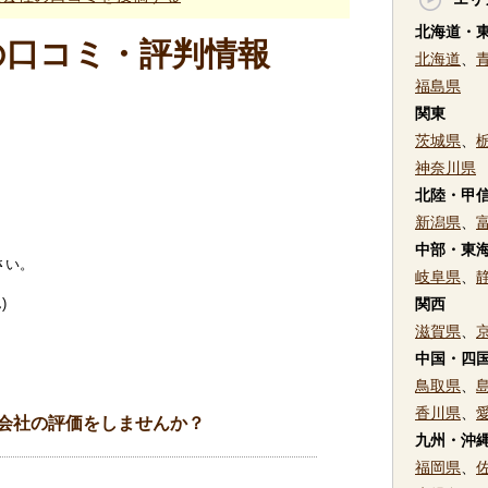
北海道・
の口コミ・評判情報
北海道
、
福島県
関東
茨城県
、
神奈川県
北陸・甲
新潟県
、
中部・東
さい。
岐阜県
、
)
関西
滋賀県
、
中国・四
鳥取県
、
香川県
、
会社の評価をしませんか？
九州・沖
福岡県
、