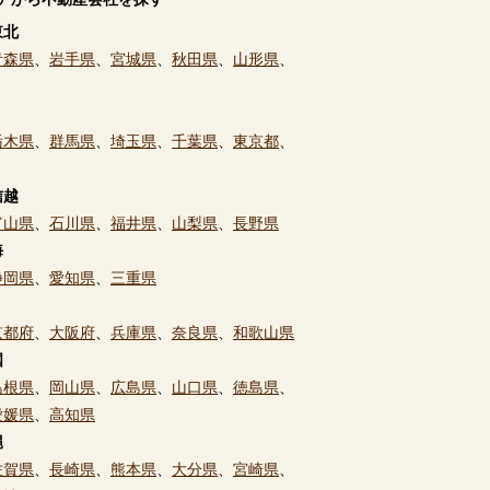
東北
青森県
、
岩手県
、
宮城県
、
秋田県
、
山形県
、
栃木県
、
群馬県
、
埼玉県
、
千葉県
、
東京都
、
信越
富山県
、
石川県
、
福井県
、
山梨県
、
長野県
海
静岡県
、
愛知県
、
三重県
京都府
、
大阪府
、
兵庫県
、
奈良県
、
和歌山県
国
島根県
、
岡山県
、
広島県
、
山口県
、
徳島県
、
愛媛県
、
高知県
縄
佐賀県
、
長崎県
、
熊本県
、
大分県
、
宮崎県
、