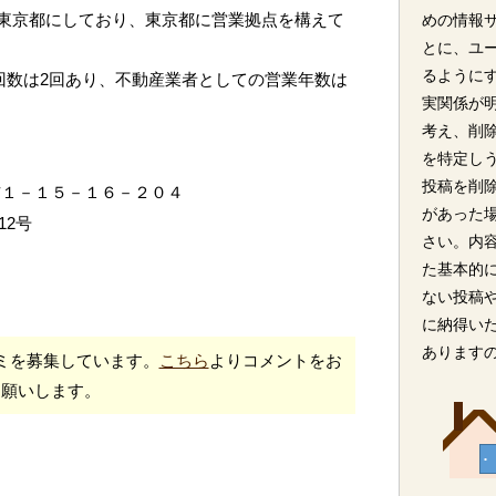
東京都にしており、東京都に営業拠点を構えて
めの情報
とに、ユ
るように
回数は2回あり、不動産業者としての営業年数は
実関係が
考え、削
を特定し
投稿を削
布１－１５－１６－２０４
があった
12号
さい。内
た基本的
ない投稿
に納得い
あります
ミを募集しています。
こちら
よりコメントをお
願いします。