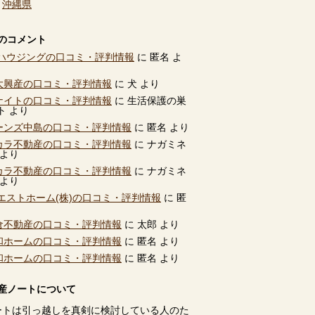
、
沖縄県
のコメント
ハウジングの口コミ・評判情報
に
匿名
よ
別大興産の口コミ・評判情報
に
犬
より
ユナイトの口コミ・評判情報
に
生活保護の巣
ト
より
ビーンズ中島の口コミ・評判情報
に
匿名
より
タカラ不動産の口コミ・評判情報
に
ナガミネ
より
タカラ不動産の口コミ・評判情報
に
ナガミネ
より
エストホーム(株)の口コミ・評判情報
に
匿
高倉不動産の口コミ・評判情報
に
太郎
より
共和ホームの口コミ・評判情報
に
匿名
より
共和ホームの口コミ・評判情報
に
匿名
より
産ノートについて
ートは引っ越しを真剣に検討している人のた