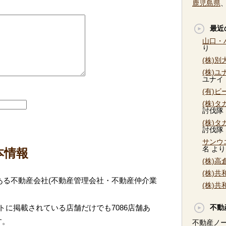
鹿児島県
最近
山口・
り
(株)
(株)
ユナイ
(有)
(株)
討伐隊
(株)
討伐隊
サンウ
名
より
本情報
(株)
(株)
ある不動産会社(不動産管理会社・不動産仲介業
(株)
に掲載されている店舗だけでも7086店舗あ
不動
す。
不動産ノ