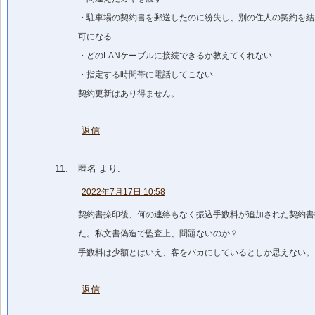
・駐車場の契約書を郵送したのに紛失し、別の住人の契約を結
可になる
・どのLANケーブルに接続できるか教えてくれない
・指定する時間帯に電話してこない
契約更新はあり得ません。
返信
匿名
より:
2022年7月17日 10:58
契約書捺印後、何の連絡もなく振込手数料が追加された契約書
た。私文書偽造で監査上、問題ないのか？
手数料は少額とはいえ、客をバカにしているとしか思えない。
返信