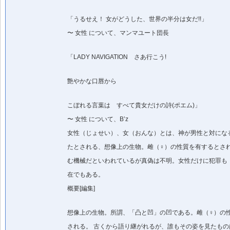
「うるせえ！ 女がどうした、世界の半分は女だ!!」
〜 女性 について、マンマユート団長
「LADY NAVIGATION さあ行こう!
艶やかな口唇から
こぼれる言葉は すべて貴女だけの詩(ポエム)」
〜 女性 について、B’z
女性（じょせい）、女（おんな）とは、神が男性と対にな
たとされる、想像上の生物。雌（♀）の性質を有するとさ
む機械だといわれているが真偽は不明。女性だけに犯罪も
在でもある。
概要[編集]
想像上の生物。所謂、「凸と凹」の凹である。雌（♀）の
される。 古くから語り継がれるが、誰もその姿を見たもの