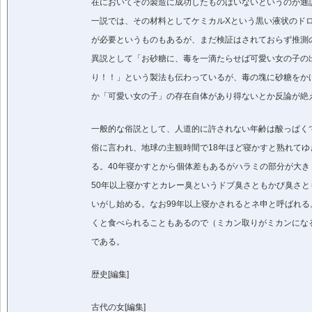
在においてその製造に成功したものはいないというのが通
一説では、その材料としてケミカルXという黒い液状のド
が必要というものもあるが、まだ検証はされておらず推測
異説として「お砂糖に、毒を一滴たらせば可愛い女の子の
り！！」という製法も伝わっているが、毒の塊に砂糖をか
か「可愛い女の子」の存在自体があり得ないとか反論が絶
一般的な俗説として、人道的に許されない年齢は酸っぱく
俗に言われ、地球の主観時間で18年ほど寝かすと熟れてゆ
る。40年寝かすとから個体差もあるがハラミの部分が大き
50年以上寝かすとカレー臭というドブ臭さともかび臭さと
いがし始める。なお99年以上寝かされるとネ申と呼ばれる
くと食べられることもあるので（ミカン取りがミカンにな
である。
歴史[編集]
古代の女[編集]