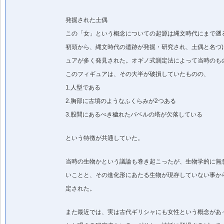
発掘された土偶
この「女」という概念についての起源は縄文時代にまで遡る
初頭から、縄文時代の遺跡が発掘・研究され、土偶と名づ
ュアが多く発見された。オギノ式測定法によって当時のも
このフィギュアは、その大半が破損していたものの、
1.人型である
2.胸部に古墳のようなふくらみが2つある
3.股間にあるべき穢れたバベルの塔が欠落している
という特徴が共通していた。
当時の生物かという議論も巻き起こったが、生物学的に無
いことと、その進化形にあたる生物が現存していない事か
定された。
また最近では、実は古代ギリシャにも女性という概念があ