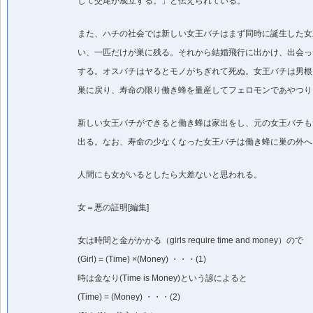
して交尾が成立する。」と伝えられている。
また、ハチの社会では新しい女王バチはまず同時に誕生した女
い、一匹だけが巣に残る。それから結婚飛行に出かけ、出会っ
する。オスバチはヤるとモノがちぎれて死ぬ。女王バチは男根
巣に戻り、寿命の限り働き蜂を量産してフェロモンであやつり
新しい女王バチができると働き蜂は家出をし、元の女王バチも
出る。なお、寿命の少なくなった女王バチは働き蜂に巣の外へ
人間にも女がいるとしたら大差ないと思われる。
女＝悪の証明[編集]
女は時間と金がかかる（girls require time and money）ので
(Girl) = (Time) ×(Money) ・・・(1)
時は金なり(Time is Money)という諺によると
(Time) = (Money) ・・・(2)