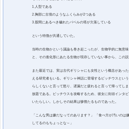
1.人型である
2.胸部に古墳のようなふくらみが2つある
3.股間にあるべき穢れたバベルの塔が欠落している
という特徴が共通していた。
当時の生物かという議論も巻き起こったが、生物学的に無意味
と、その進化形にあたる生物が現存していない事から、この説
また最近では、実は古代ギリシャにも女性という概念があった
える研究者もいる。ギリシャ神話に登場するビッチウスという
らしくないと言って怒り、遅漏だと疲れると言って帰ってしま
放題である。ビッチウスを攻略するため、彼女に街頭インタビ
いたらしい。しかしその結果は惨憺たるものであった。
「こんな男は嫌だなってのあります？」 「食べ方が汚いのは嫌だな
してるのもちょっとな～」