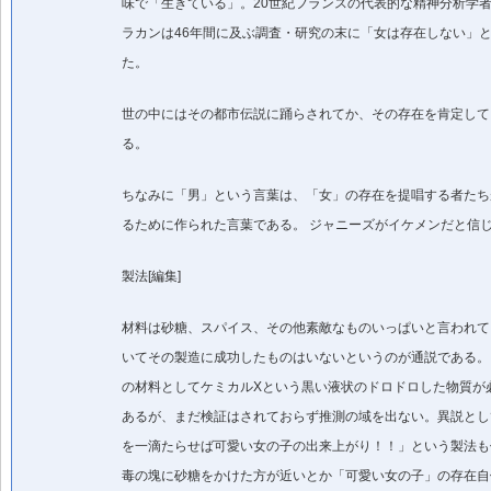
味で「生きている」。20世紀フランスの代表的な精神分析学
ラカンは46年間に及ぶ調査・研究の末に「女は存在しない」
た。
世の中にはその都市伝説に踊らされてか、その存在を肯定して
る。
ちなみに「男」という言葉は、「女」の存在を提唱する者たち
るために作られた言葉である。 ジャニーズがイケメンだと信
製法[編集]
材料は砂糖、スパイス、その他素敵なものいっぱいと言われて
いてその製造に成功したものはいないというのが通説である。
の材料としてケミカルXという黒い液状のドロドロした物質が
あるが、まだ検証はされておらず推測の域を出ない。異説とし
を一滴たらせば可愛い女の子の出来上がり！！」という製法も
毒の塊に砂糖をかけた方が近いとか「可愛い女の子」の存在自