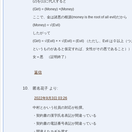
(2)を(1)に代入すると
(Girl) = (Money) ×(Money)
ここで、金は諸悪の根源(money is the root of all evil)だから
(Money) = √(Evil)
したがって
(Girl) = √(Evil) × × √(Evil) = (Evil) （ただし、Evil は 
というものがあると仮定すれば、女性がその悪であること））
女＝悪 （証明終了）
返信
匿名花子
より:
2022年9月3日 03:26
中村とかいう社員の対応が杜撰。
・契約書の漢字氏名表記が間違っている
・契約書の電話番号表記が間違っている
・間違えたカギを渡す