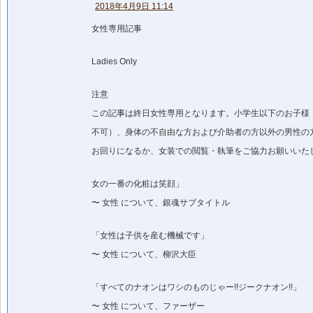
2018年4月9日 11:14
女性専用記事
Ladies Only
注意
この記事は終日女性専用となります。小学生以下のお子様
不可）、身体の不自由な方および介助者の方以外の男性の
お回りになるか、女装での閲覧・執筆をご協力お願いいた
女の一番の化粧は笑顔」
〜 女性 について、銀魂サブタイトル
「女性は子供を産む機械です」
〜 女性 について、柳沢大臣
「すべてのナオンはワシのものじゃー!!ジークナオン!!」
〜 女性 について、ファーザー