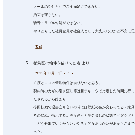
メールのやりとりでさえ満足にできない。
約束を守らない。
騒音トラブル対処ができない。
やりとりした社員全員が社会人として大丈夫なのかと不安に思
返信
都筑区の物件を借りてた者
より:
2025年11月17日 23:15
２度とココの管理物件は借りないと思う。
契約時のカギの引き渡し等は超テキトウで指定した時間に行っ
たされるから始まり…
今回転勤で退去立ち合いの時には壁紙の色が変わってる・家具
ろの壁紙が擦れてる…等々色々と半分脅しの状態でグダグダと
「どうせ出ていくからいいやろ」的なあつかいがあからさまで
った。