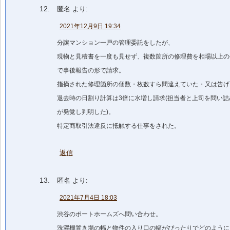
匿名
より:
2021年12月9日 19:34
分譲マンション一戸の管理委託をしたが、
現物と見積書を一度も見せず、複数箇所の修理費を相場以上の
で事後報告の形で請求。
指摘された修理箇所の個数・枚数すら間違えていた・又は告げ
退去時の日割り計算は3倍に水増し請求(担当者と上司を問い
が発覚し判明した)。
特定商取引法違反に抵触する仕事をされた。
返信
匿名
より:
2021年7月4日 18:03
渋谷のポートホームズへ問い合わせ。
洗濯機置き場の幅と物件の入り口の幅がぴったりでどのように