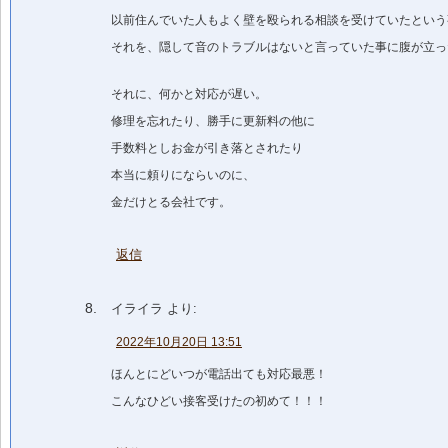
以前住んでいた人もよく壁を殴られる相談を受けていたという
それを、隠して音のトラブルはないと言っていた事に腹が立っ
それに、何かと対応が遅い。
修理を忘れたり、勝手に更新料の他に
手数料としお金が引き落とされたり
本当に頼りにならいのに、
金だけとる会社です。
返信
イライラ
より:
2022年10月20日 13:51
ほんとにどいつが電話出ても対応最悪！
こんなひどい接客受けたの初めて！！！