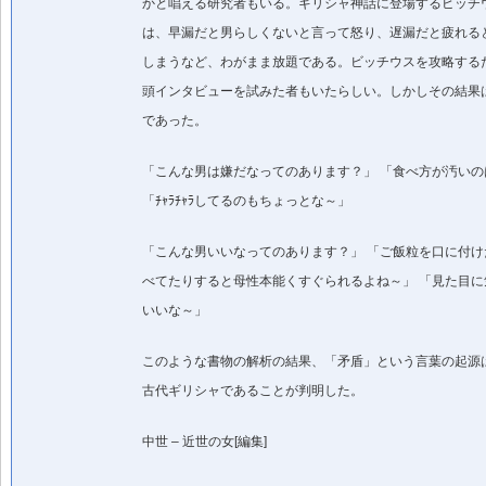
かと唱える研究者もいる。ギリシャ神話に登場するビッチ
は、早漏だと男らしくないと言って怒り、遅漏だと疲れる
しまうなど、わがまま放題である。ビッチウスを攻略する
頭インタビューを試みた者もいたらしい。しかしその結果
であった。
「こんな男は嫌だなってのあります？」 「食べ方が汚いの
「ﾁｬﾗﾁｬﾗしてるのもちょっとな～」
「こんな男いいなってのあります？」 「ご飯粒を口に付け
べてたりすると母性本能くすぐられるよね～」 「見た目に
いいな～」
このような書物の解析の結果、「矛盾」という言葉の起源
古代ギリシャであることが判明した。
中世 – 近世の女[編集]