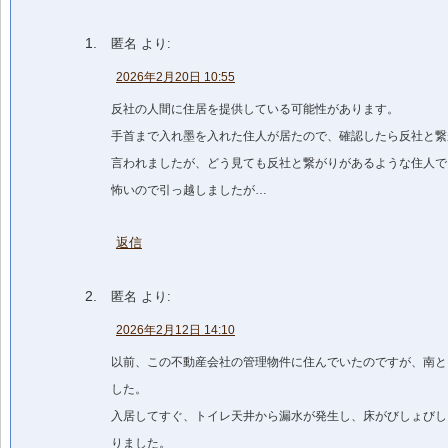
匿名
より:
2026年2月20日 10:55
反社の人間に住居を提供している可能性があります。
手首まで入れ墨を入れた住人が居たので、確認したら反社と繋
言われましたが、どう見ても反社と繋がりがあるような住人で
怖いので引っ越しましたが…
返信
匿名
より:
2026年2月12日 14:10
以前、この不動産会社の管理物件に住んでいたのですが、南と
した。
入居してすぐ、トイレ天井から漏水が発生し、床がびしょびし
りました。