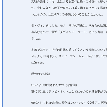
文明の発達につれ、土による女製作は徐々に絵画へと移り
た。中世以降からは王や皇帝の権威を示す象徴として描か
ったものの、上記の3つの特徴は変わることがなかった。
ダ・ヴィンチによる、モナ・リザの肖像は、それらの絵画
有名なもので、最近「ダヴィンチ・コード」という書籍、
された。
本編ではモナ・リザの肖像を通して女という概念について
メイクとCGを使い、スティーブン・セガールが「女」に
に迫った。
現代の女[編集]
CGにより復元された女性（想像図）
現代では主にテレビ・ネット上などにその姿を見る事がで
依然として3つの特徴に変化はないものの、CG技術の発達