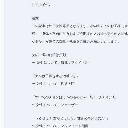
Ladies Only
注意
この記事は終日女性専用となります。小学生以下のお子様（精
可）、身体の不自由な方および介助者の方以外の男性の方は他
なるか、女装での閲覧・執筆をご協力お願いいたします。
女の一番の化粧は笑顔」
〜 女性 について、銀魂サブタイトル
「女性は子供を産む機械です」
〜 女性 について、柳沢大臣
「すべてのナオンはワシのものじゃー!!ジークナオン!!」
〜 女性 について、ファーザー
「うるせえ！ 女がどうした、世界の半分は女だ!!」
〜 女性 について、マンマユート団長