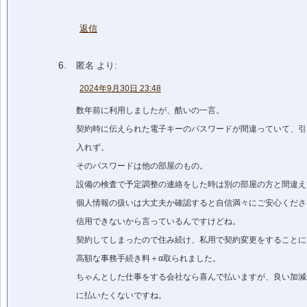
返信
匿名
より:
2024年9月30日 23:48
数年前に利用しましたが、酷いの一言。
契約時に伝えられた電子キーのパスワードが間違っていて、引
入れず。
そのパスワードは他の部屋のもの。
設備の検査で予定調整の連絡をした時は別の部屋の方と間違え
個人情報の扱いは大丈夫か確認すると自信満々にご安心くださ
信用できないから言っているんですけどね。
契約してしまったので住み続け、私用で契約変更をすることに
高額な事務手続き料＋α取られました。
ちゃんとした仕事をする会社なら喜んで払いますが、良い加減
に払いたくないですね。