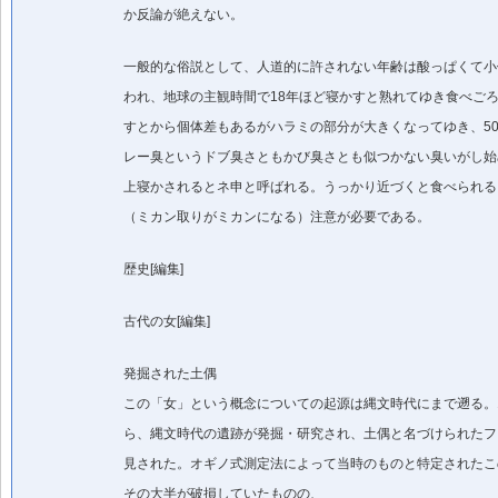
か反論が絶えない。
一般的な俗説として、人道的に許されない年齢は酸っぱくて小
われ、地球の主観時間で18年ほど寝かすと熟れてゆき食べごろ
すとから個体差もあるがハラミの部分が大きくなってゆき、5
レー臭というドブ臭さともかび臭さとも似つかない臭いがし始
上寝かされるとネ申と呼ばれる。うっかり近づくと食べられる
（ミカン取りがミカンになる）注意が必要である。
歴史[編集]
古代の女[編集]
発掘された土偶
この「女」という概念についての起源は縄文時代にまで遡る。1
ら、縄文時代の遺跡が発掘・研究され、土偶と名づけられたフ
見された。オギノ式測定法によって当時のものと特定されたこ
その大半が破損していたものの、