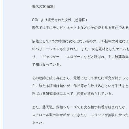
現代の女[編集]
CGにより復元された女性（想像図）
現代では主にテレビ・ネット上などにその姿を見る事ができる
依然として3つの特徴に変化はないものの、CG技術の発達に
のバリエーションも生まれた。 また、女を題材としたゲーム
り、「ギャルゲー」「エロゲー」などと呼ばれ、主に秋葉系集
て知れ渡っている。
その連綿と続く存在から、最近になって新たに研究が始まって
在に確たる証拠は無いが、作品等から絞り込むという手法をと
呼ばれる研究団体によって、調査が進められている。
また、藤岡弘、探検シリーズでも女を捜す特番が組まれたが、
スチロール製の岩が転がってきたり、スタッフが無駄に滑った
まった。