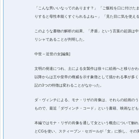
「こんな男いいなってのあります？」 「ご飯粒を口に付けた
りすると母性本能くすぐられるよね～」 「見た目に気を使え
このような書物の解析の結果、「矛盾」という言葉の起源は中
リシャであることが判明した。
中世 – 近世の女[編集]
文明の発達につれ、土による女製作は徐々に絵画へと移りかわ
以降からは王や皇帝の権威を示す象徴として描かれる事が多く
記の3つの特徴は変わることがなかった。
ダ・ヴィンチによる、モナ・リザの肖像は、それらの絵画のう
もので、最近「ダヴィンチ・コード」という書籍、映画なども
本編ではモナ・リザの肖像を通して女という概念について触れ
とCGを使い、スティーブン・セガールが「女」に扮し、その