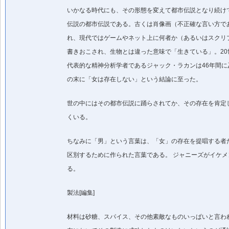
いかなる時代にも、その形態を変えて都市伝説となり続け
伝説の都市伝説である。古くは肖像画（不正確な言い方で
れ、現代ではゲームやネット上に何者か（あるいはスクリ
書きおこされ、生物とは違った意味で「生きている」。20
代表的な精神分析学者であるジャック・ラカンは46年間に
の末に「女は存在しない」という結論に至った。
世の中にはその都市伝説に踊らされてか、その存在を肯定
くいる。
ちなみに「男」という言葉は、「女」の存在を提唱する者
区別するために作られた言葉である。 ジャニーズがイケメ
る。
製法[編集]
材料は砂糖、スパイス、その他素敵なものいっぱいと言わ