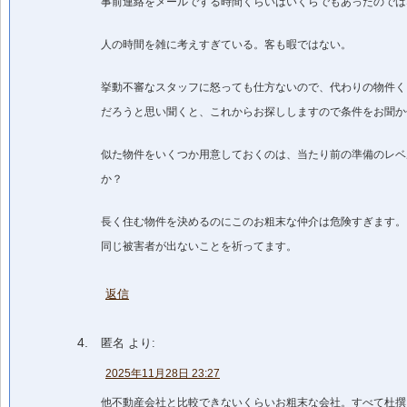
事前連絡をメールでする時間くらいはいくらでもあったのでは
人の時間を雑に考えすぎている。客も暇ではない。
挙動不審なスタッフに怒っても仕方ないので、代わりの物件く
だろうと思い聞くと、これからお探ししますので条件をお聞か
似た物件をいくつか用意しておくのは、当たり前の準備のレベ
か？
長く住む物件を決めるのにこのお粗末な仲介は危険すぎます。
同じ被害者が出ないことを祈ってます。
返信
匿名
より:
2025年11月28日 23:27
他不動産会社と比較できないくらいお粗末な会社。すべて杜撰