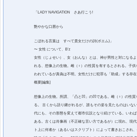
「LADY NAVIGATION さあ行こう!
艶やかな口唇から
こぼれる言葉は すべて貴女だけの詩(ポエム)」
〜 女性 について、B’z
女性（じょせい）、女（おんな）とは、神が男性と対になるよ
れる、想像上の生物。雌（♀）の性質を有するとされる。子供
われているが真偽は不明。女性だけに犯罪も「助成」する存在
概要[編集]
想像上の生物。所謂、「凸と凹」の凹である。雌（♀）の性質
る。 古くから語り継がれるが、誰もその姿を見たものはいな
代にも、その形態を変えて都市伝説となり続けている。いわば
ある。古くは肖像画（不正確な言い方であるが）に現れ、現代
ト上に何者か（あるいはスクリプト）によって書きおこされ、