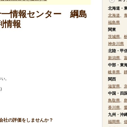
北海道・
十一情報センター 綱島
北海道
、
判情報
福島県
関東
茨城県
、
神奈川県
北陸・甲
新潟県
、
中部・東
岐阜県
、
さい。
関西
滋賀県
、
)
中国・四
鳥取県
、
香川県
、
九州・沖
会社の評価をしませんか？
福岡県
、