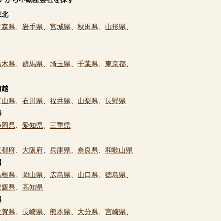
東北
青森県
、
岩手県
、
宮城県
、
秋田県
、
山形県
、
栃木県
、
群馬県
、
埼玉県
、
千葉県
、
東京都
、
信越
富山県
、
石川県
、
福井県
、
山梨県
、
長野県
海
静岡県
、
愛知県
、
三重県
京都府
、
大阪府
、
兵庫県
、
奈良県
、
和歌山県
国
島根県
、
岡山県
、
広島県
、
山口県
、
徳島県
、
愛媛県
、
高知県
縄
佐賀県
、
長崎県
、
熊本県
、
大分県
、
宮崎県
、