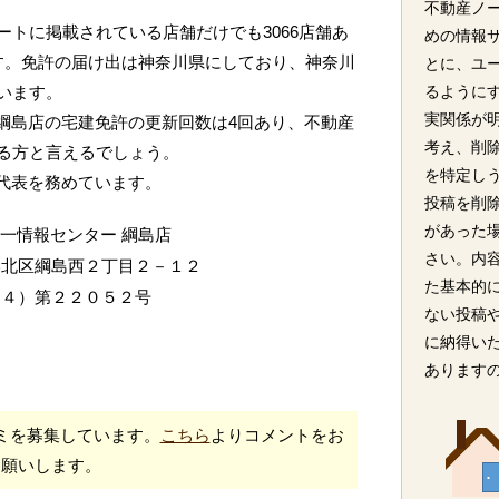
不動産ノ
トに掲載されている店舗だけでも3066店舗あ
めの情報
す。免許の届け出は神奈川県にしており、神奈川
とに、ユ
います。
るように
実関係が
 綱島店の宅建免許の更新回数は4回あり、不動産
考え、削
る方と言えるでしょう。
を特定し
が代表を務めています。
投稿を削
があった
十一情報センター 綱島店
さい。内
港北区綱島西２丁目２－１２
た基本的
（４）第２２０５２号
ない投稿
に納得い
あります
ミを募集しています。
こちら
よりコメントをお
願いします。