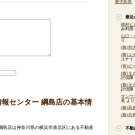
鹿児島県
最近
積村ビ
み利用
山口・
り
(株)
(株)
ユナイ
(有)
(株)
討伐隊
(株)
討伐隊
サンウ
情報センター 綱島店の基本情
名
より
(株)
(株)
 綱島店は神奈川県の横浜市港北区にある不動産
不動