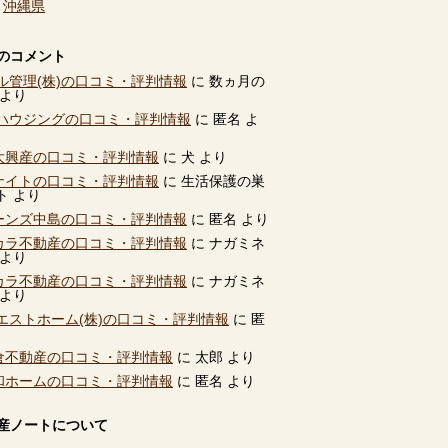
、
沖縄県
のコメント
ル管理(株)の口コミ・評判情報
に
数ヵ月の
より
ハウジングの口コミ・評判情報
に
匿名
よ
別大興産の口コミ・評判情報
に
犬
より
ユナイトの口コミ・評判情報
に
生活保護の巣
ト
より
ビーンズ中島の口コミ・評判情報
に
匿名
より
タカラ不動産の口コミ・評判情報
に
ナガミネ
より
タカラ不動産の口コミ・評判情報
に
ナガミネ
より
エストホーム(株)の口コミ・評判情報
に
匿
高倉不動産の口コミ・評判情報
に
太郎
より
共和ホームの口コミ・評判情報
に
匿名
より
産ノートについて