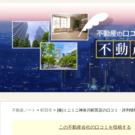
不動産ノート
>
町田市
>
(株)ミニミニ神奈川町田店の口コミ・評判情
この不動産会社の口コミを投稿する