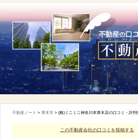
不動産ノート
>
厚木市
>
(株)ミニミニ神奈川本厚木店の口コミ・評判
この不動産会社の口コミを投稿する